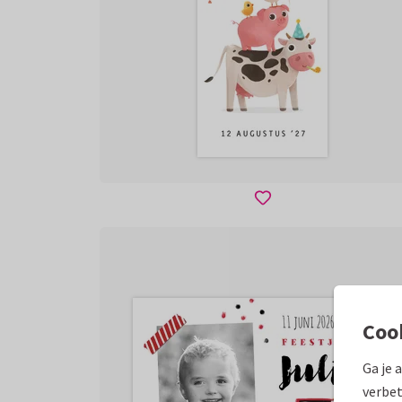
Coo
Ga je 
verbet