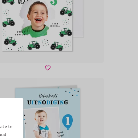
ite te
oud