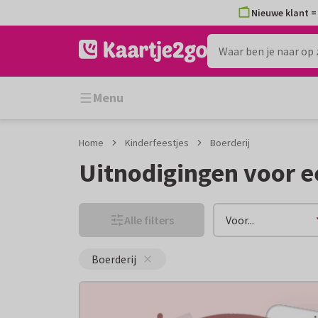
Ga
Ga
Nieuwe klant = 
naar
naar
de
het
inhoud
filter
Menu
Home
Kinderfeestjes
Boerderij
Uitnodigingen voor ee
Alle filters
Voor...
Boerderij