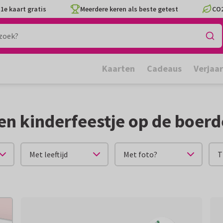
1e kaart gratis
Meerdere keren als beste getest
CO2
Kaarten
Cadeaus
Verjaa
n kinderfeestje op de boerde
Met leeftijd
Met foto?
T