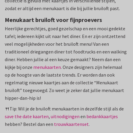
collectie is gevuld met kaartjes in verschillende stijlen,
zodat er altijd een menukaart is die bij jullie bruiloft past.
Menukaart bruiloft voor fijnproevers
Heerlijke gerechtjes, goed gezelschap en een mooi gedekte
tafel; iedereen kijkt uit naar het diner. En er zijn ontzettend
veel mogelijkheden voor het bruiloft menu! Van een
traditioneel driegangen diner tot foodtrucks en een walking
diner. Hebben jullie al een keuze gemaakt? Neem dan een
kijkje bij onze
menukaarten
. Onze designers zijn helemaal
op de hoogte van de laatste trends. Er worden dan ook
regelmatig nieuwe kaartjes aan de collectie “Menukaart
bruiloft” toegevoegd. Zo weet je zeker dat jullie menukaart
hipper-dan-hip is!
🍴Tip: Wil je de bruiloft menukaarten in dezelfde stijl als de
save the date kaarten
,
uitnodigingen
en
bedankkaartjes
hebben? Bestel dan een
trouwkaartenset
.