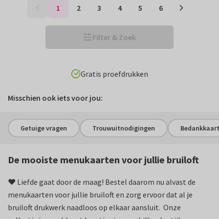
1
2
3
4
5
6
Filter & Zoek
Win gratis trouwkaarten t.w.v. € 250!
Misschien ook iets voor jou:
Getuige vragen
Trouwuitnodigingen
Bedankkaart
De mooiste menukaarten voor jullie bruiloft
❤️ Liefde gaat door de maag! Bestel daarom nu alvast de
menukaarten voor jullie bruiloft en zorg ervoor dat al je
bruiloft drukwerk naadloos op elkaar aansluit. Onze