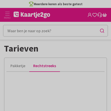
Ga
Meerdere keren als beste getest
naar
de
MENU
inhoud
Tarieven
Pakketje
Rechtstreeks