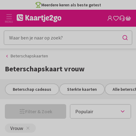
Ga
Ga
CO2-neutraal gedrukt
naar
naar
de
het
MENU
inhoud
filter
Beterschapskaarten
Beterschapskaart vrouw
Beterschap cadeaus
Sterkte kaarten
Alle beters
Filter & Zoek
Vrouw