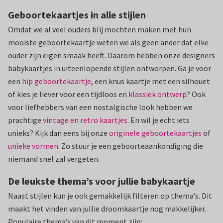
Geboortekaartjes in alle stijlen
Omdat we al veel ouders blij mochten maken met hun
mooiste geboortekaartje weten we als geen ander dat elke
ouder zijn eigen smaak heeft. Daarom hebben onze designers
babykaartjes in uiteenlopende stijlen ontworpen. Ga je voor
een
hip geboortekaartje
, een knus kaartje met een silhouet
of kies je liever voor een tijdloos en
klassiek ontwerp
? Ook
voor liefhebbers van een nostalgische look hebben we
prachtige
vintage en retro kaartjes
. En wil je echt iets
unieks? Kijk dan eens bij onze
originele geboortekaartjes
of
unieke vormen
. Zo stuur je een geboorteaankondiging die
niemand snel zal vergeten.
De leukste thema’s voor jullie babykaartje
Naast stijlen kun je ook gemakkelijk filteren op thema’s. Dit
maakt het vinden van jullie droomkaartje nog makkelijker.
Populaire thema’s van dit moment zijn: