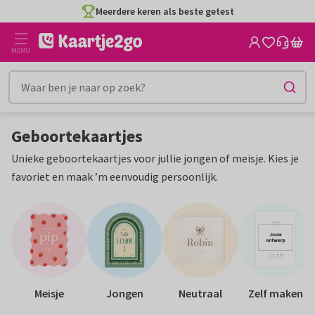
Ga
Ga
CO2-neutraal gedrukt
naar
naar
de
het
MENU
inhoud
filter
Geboortekaartjes
Unieke geboortekaartjes voor jullie jongen of meisje. Kies je
favoriet en maak ’m eenvoudig persoonlijk.
Meisje
Jongen
Neutraal
Zelf maken
F