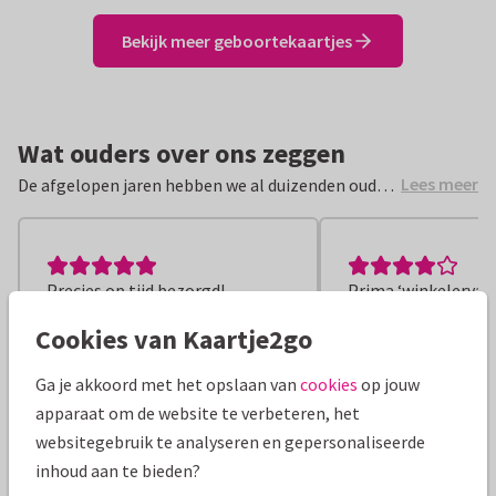
Bekijk meer geboortekaartjes
Wat ouders over ons zeggen
Lees meer
De afgelopen jaren hebben we al duizenden ouders
blij gemaakt met de allermooiste
geboortekaartjes. Samen met de kersverse papa’s
en mama’s hun babygeluk vieren, dat vinden wij
Precies op tijd bezorgd!
Prima ‘winkelervari
een feestje. Hieronder lees je hoe zij dit hebben
ervaren.
Cookies van Kaartje2go
Ga je akkoord met het opslaan van
cookies
op jouw
apparaat om de website te verbeteren, het
websitegebruik te analyseren en gepersonaliseerde
Auke
1 augustus 2026
Simon
1 a
inhoud aan te bieden?