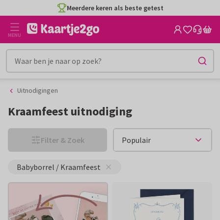
Ga
Ga
naar
naar
CO2-neutraal gedrukt
de
het
MENU
inhoud
filter
Uitnodigingen
Kraamfeest uitnodiging
Filter & Zoek
Babyborrel / Kraamfeest