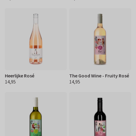
Heerlijke Rosé
The Good Wine - Fruity Rosé
14,95
14,95
€ 14,95
€ 14,95