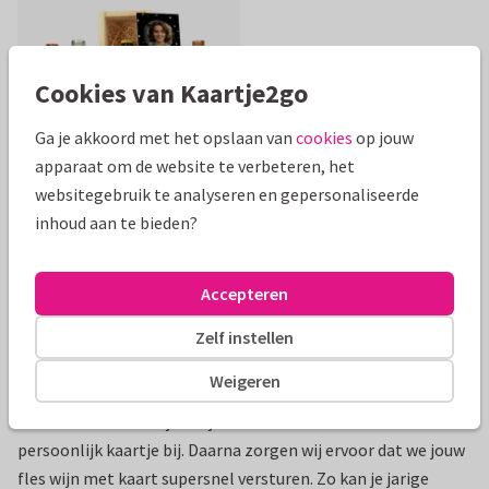
Cookies van Kaartje2go
Ga je akkoord met het opslaan van
cookies
op jouw
apparaat om de website te verbeteren, het
Zelf ontwerpen
websitegebruik te analyseren en gepersonaliseerde
Bedrukte bier- of wijnkist
inhoud aan te bieden?
‘Geslaagd’
14,95
€ 14,95
Accepteren
Zelf instellen
Wijn bezorgen met kaartje​
Weigeren
Wil je een fles wijn versturen met een kaart? Wat leuk! Ga
voor een van onze fijne wijncadeaus en kies er een
persoonlijk kaartje bij. Daarna zorgen wij ervoor dat we jouw
fles wijn met kaart supersnel versturen. Zo kan je jarige