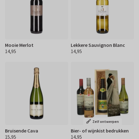
Mooie Merlot
Lekkere Sauvignon Blanc
14,95
14,95
€ 14,95
€ 14,95
Zelf ontwerpen
Bruisende Cava
Bier- of wijnkist bedrukken
15,95
14,95
€ 15,95
€ 14,95