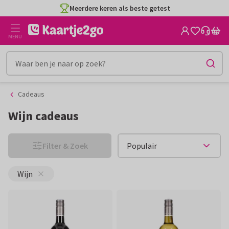
Ga
Ga
Meerdere keren als beste getest
naar
naar
de
het
MENU
inhoud
filter
Cadeaus
Wijn cadeaus
Filter & Zoek
Wijn