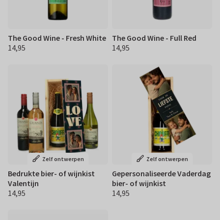
The Good Wine - Fresh White
The Good Wine - Full Red
14,95
14,95
€ 14,95
€ 14,95
Zelf ontwerpen
Zelf ontwerpen
Bedrukte bier- of wijnkist
Gepersonaliseerde Vaderdag
Valentijn
bier- of wijnkist
14,95
14,95
€ 14,95
€ 14,95