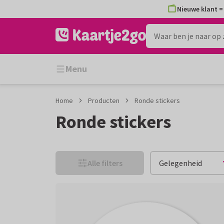
Ga
Ga
Nieuwe klant = 
naar
naar
de
het
inhoud
filter
Menu
Home
Producten
Ronde stickers
Ronde stickers
Alle filters
Gelegenheid