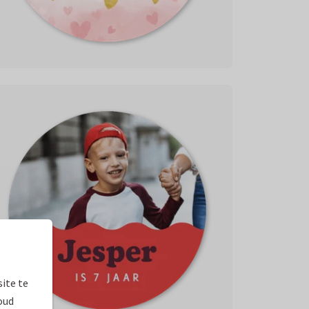
ite te
oud