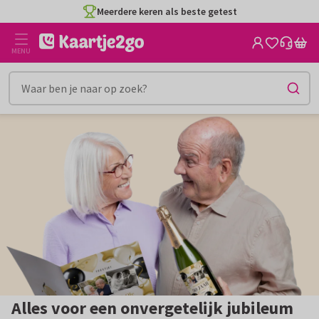
Ga
Ga
Meerdere keren als beste getest
naar
naar
de
het
MENU
inhoud
filter
Alles voor een onvergetelijk jubileum