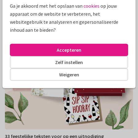
Met de leukste tips en tricks van Kaartje2go vier jij je 1e, 10e
Ga je akkoord met het opslaan van
cookies
op jouw
of zelfs 50ste jubileum op zijn best. Kom aanzetten met het
apparaat om de website te verbeteren, het
leukste cadeau van de avond, maak de mooiste
websitegebruik te analyseren en gepersonaliseerde
jubileumkaartjes of doe inspiratie op voor een onvergetelijk
inhoud aan te bieden?
feest.
Accepteren
Zelf instellen
Weigeren
33 feestelijke teksten voor op een uitnodiging