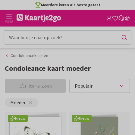
Ga
Ga
CO2-neutraal gedrukt
naar
naar
de
het
MENU
inhoud
filter
Condoleancekaarten
Condoleance kaart moeder
Filter & Zoek
Moeder
Nieuw
Nieuw