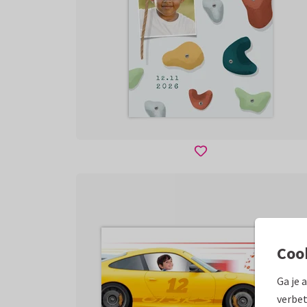
Coo
Ga je 
verbet