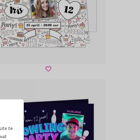
ite te
oud