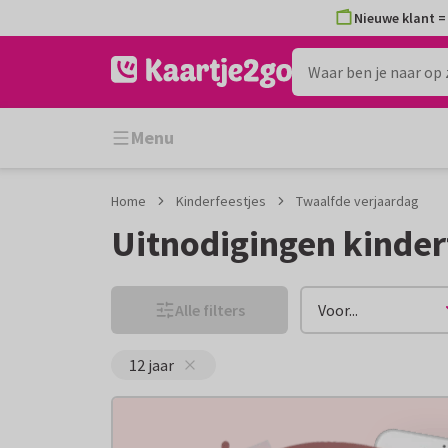
Ga
Ga
Nieuwe klant = 
naar
naar
de
het
inhoud
filter
Menu
Home
Kinderfeestjes
Twaalfde verjaardag
Uitnodigingen kinderf
Alle filters
Voor...
12 jaar