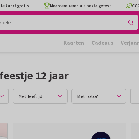
1e kaart gratis
Meerdere keren als beste getest
CO2
Kaarten
Cadeaus
Verjaa
eestje 12 jaar
Met leeftijd
Met foto?
T