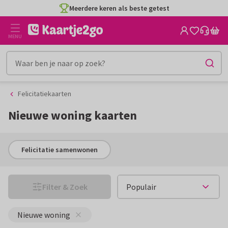
Ga
Ga
naar
naar
CO2-neutraal gedrukt
de
het
MENU
inhoud
filter
Felicitatiekaarten
Nieuwe woning kaarten
Felicitatie samenwonen
Filter & Zoek
Nieuwe woning