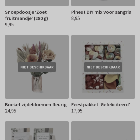
Snoepdoosje ‘Zoet
Pineut DIY mix voor sangria
fruitmandje’ (280 g)
8,95
€ 8,95
9,95
€ 9,95
NIET BESCHIKBAAR
NIET BESCHIKBAAR
Boeket zijdebloemen fleurig
Feestpakket ‘Gefeliciteerd’
24,95
17,95
€ 24,95
€ 17,95