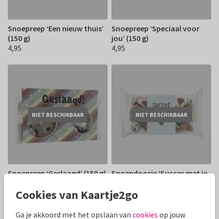
Snoepreep ‘Een nieuw thuis’
Snoepreep ‘Speciaal voor
(150 g)
jou’ (150 g)
4,95
4,95
€ 4,95
€ 4,95
NIET BESCHIKBAAR
NIET BESCHIKBAAR
Snoepreep ‘Geslaagd’ (150 g)
Snoepdoosje ‘Succes met je
4,95
examens’ (280 g)
€ 4,95
Cookies van Kaartje2go
4,95
€ 4,95
Ga je akkoord met het opslaan van
cookies
op jouw