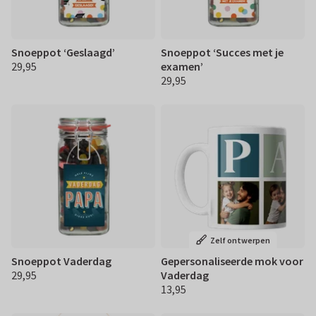
Snoeppot ‘Geslaagd’
Snoeppot ‘Succes met je
29,95
examen’
€ 29,95
29,95
€ 29,95
Zelf ontwerpen
Snoeppot Vaderdag
Gepersonaliseerde mok voor
29,95
Vaderdag
€ 29,95
13,95
€ 13,95