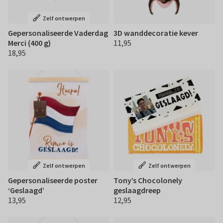
Zelf ontwerpen
Gepersonaliseerde Vaderdag
3D wanddecoratie kever
Merci (400 g)
11,95
€ 11,95
18,95
€ 18,95
Zelf ontwerpen
Zelf ontwerpen
Gepersonaliseerde poster
Tony’s Chocolonely
‘Geslaagd’
geslaagdreep
13,95
12,95
€ 13,95
€ 12,95