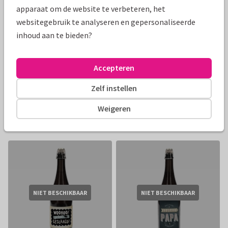
apparaat om de website te verbeteren, het
websitegebruik te analyseren en gepersonaliseerde
inhoud aan te bieden?
NIET BESCHIKBAAR
NIET BESCHIKBAAR
Accepteren
Zelf instellen
Moederdag armbandje met
Moederdag armbandje met
Weigeren
steentje - verguld
steentje (zilverkleurig)
16,95
16,95
€ 16,95
€ 16,95
NIET BESCHIKBAAR
NIET BESCHIKBAAR