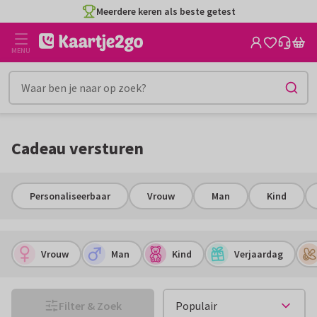
Ga
Ga
CO2-neutraal gedrukt
naar
naar
de
het
MENU
inhoud
filter
Cadeau versturen
Personaliseerbaar
Vrouw
Man
Kind
Vrouw
Man
Kind
Verjaardag
Filter & Zoek