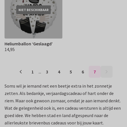
NIET BESCHIKBAAR
Heliumballon ‘Geslaagd’
14,95
€ 14,95
1
...
3
4
5
6
7
Soms wil je iemand net een beetje extra in het zonnetje
zetten. Als bedankje, verjaardagscadeau of hart onder de
riem. Maar ook gewoon zomaar, omdat je aan iemand denkt.
Wat de gelegenheid ook is, een cadeau versturen is altijd een
goed idee. We hebben stad en land afgespeurd naar de
allerleukste brievenbus cadeaus voor bij jouw kaart.