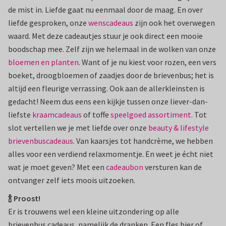
de mist in. Liefde gaat nu eenmaal door de maag. En over
liefde gesproken, onze
wenscadeaus
zijn ook het overwegen
waard. Met deze cadeautjes stuur je ook direct een mooie
boodschap mee. Zelf zijn we helemaal in de wolken van onze
bloemen en planten
. Want of je nu kiest voor rozen, een vers
boeket, droogbloemen of zaadjes door de brievenbus; het is
altijd een fleurige verrassing. Ook aan de allerkleinsten is
gedacht! Neem dus eens een kijkje tussen onze liever-dan-
liefste
kraamcadeaus
of toffe
speelgoed assortiment.
Tot
slot vertellen we je met liefde over onze
beauty & lifestyle
brievenbuscadeaus
. Van kaarsjes tot handcrème, we hebben
alles voor een verdiend relaxmomentje. En weet je écht niet
wat je moet geven? Met een
cadeaubon
versturen kan de
ontvanger zelf iets moois uitzoeken.
🍾 Proost!
Er is trouwens wel een kleine uitzondering op alle
brievenbus cadeaus, namelijk de dranken. Een fles bier of