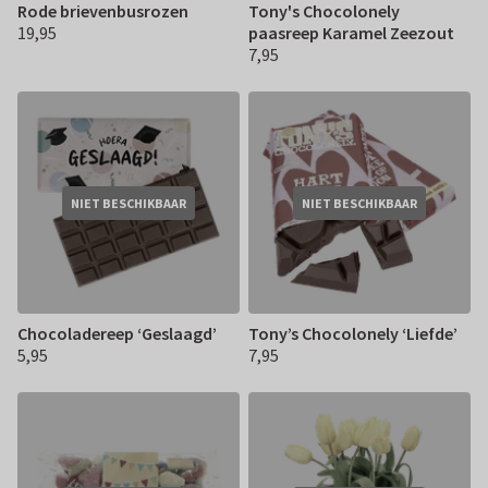
Rode brievenbusrozen
Tony's Chocolonely
19,95
paasreep Karamel Zeezout
€ 19,95
7,95
€ 7,95
NIET BESCHIKBAAR
NIET BESCHIKBAAR
Chocoladereep ‘Geslaagd’
Tony’s Chocolonely ‘Liefde’
5,95
7,95
€ 5,95
€ 7,95