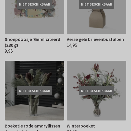
NIET BESCHIKBAAR
NIET BESCHIKBAAR
Snoepdoosje ‘Gefeliciteerd’
Verse gele brievenbustulpen
(280 g)
14,95
€ 14,95
9,95
€ 9,95
NIET BESCHIKBAAR
NIET BESCHIKBAAR
Boeketje rode amaryllissen
Winterboeket