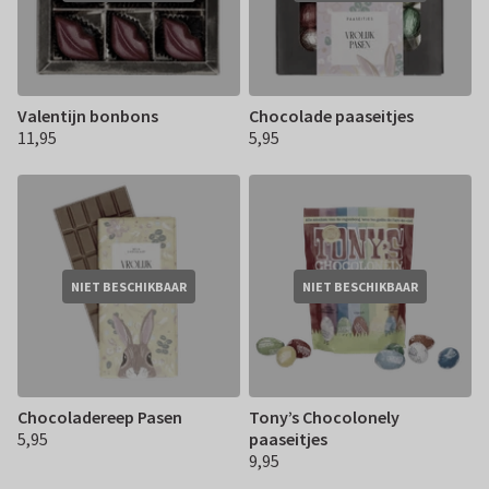
Valentijn bonbons
Chocolade paaseitjes
11,95
5,95
€ 11,95
€ 5,95
NIET BESCHIKBAAR
NIET BESCHIKBAAR
Chocoladereep Pasen
Tony’s Chocolonely
5,95
paaseitjes
€ 5,95
9,95
€ 9,95