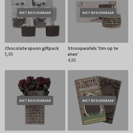
NIET BESCHIKBAAR
NIET BESCHIKBAAR
Chocolate spoon giftpack
Stroopwafels 'Om op te
5,95
eten'
€ 5,95
4,95
€ 4,95
NIET BESCHIKBAAR
NIET BESCHIKBAAR