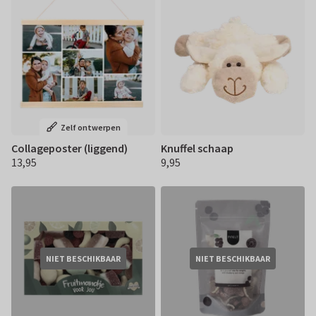
Zelf ontwerpen
Collageposter (liggend)
Knuffel schaap
13,95
9,95
€ 13,95
€ 9,95
NIET BESCHIKBAAR
NIET BESCHIKBAAR