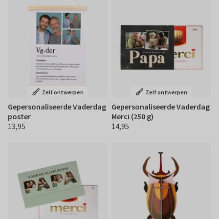
Zelf ontwerpen
Zelf ontwerpen
Gepersonaliseerde Vaderdag
Gepersonaliseerde Vaderdag
poster
Merci (250 g)
13,95
14,95
€ 13,95
€ 14,95