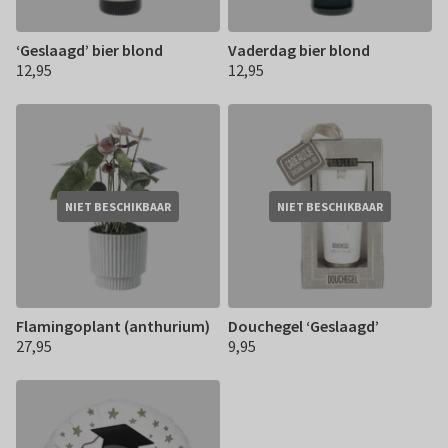
‘Geslaagd’ bier blond
Vaderdag bier blond
12,95
12,95
€ 12,95
€ 12,95
NIET BESCHIKBAAR
NIET BESCHIKBAAR
Flamingoplant (anthurium)
Douchegel ‘Geslaagd’
27,95
9,95
€ 27,95
€ 9,95