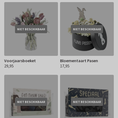
NIET BESCHIKBAAR
NIET BESCHIKBAAR
Voorjaarsboeket
Bloementaart Pasen
29,95
17,95
€ 29,95
€ 17,95
NIET BESCHIKBAAR
NIET BESCHIKBAAR