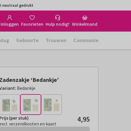
-neutraal gedrukt
Inloggen
Favorieten
Hulp nodig?
Winkelmand
rdag
Geboorte
Trouwen
Communie
Zadenzakje ‘Bedankje’
Variant:
Bedankje
4,95
Prijs (per stuk)
Prijs (per stuk):
€ 4,95
excl. verzendkosten en kaart
excl. verzendkosten en kaart