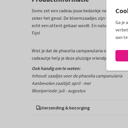
Coo
Soms zet een cadeau jouw bedankje net iets meer k
zeker het geval. De bloemzaadjes zijn verpakt in 
Ga je 
echt een attent gebaar wordt. En natuurlijk gesch
verbet
Fijn!
aan te
Wist je dat de phacelia campanularia ook ontzette
cadeautje help je deze pluizige vriendjes enorm.
Ook handig om te weten:
Inhoud: zaadjes voor de phacelia campanularia
Aanbevolen zaaitijd: april - mei
Bloeiperiode: juli - augustus
Verzending & bezorging