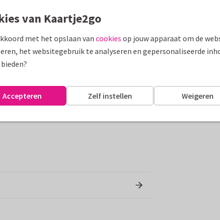
kies van Kaartje2go
racht bij. En dat is bij dit bloemencadeau
een prachtig zakje, waardoor je verrassing
akkoord met het opslaan van
cookies
op jouw apparaat om de webs
ikt voor heel veel verschillende bedankjes.
eren, het websitegebruik te analyseren en gepersonaliseerde inh
 bieden?
nd geliefd is door onze bijen? Met dit
Accepteren
Zelf instellen
Weigeren