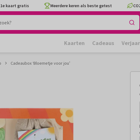
1e kaart gratis
Meerdere keren als beste getest
CO2
Kaarten
Cadeaus
Verjaa
p
Cadeaubox ‘Bloemetje voor jou’