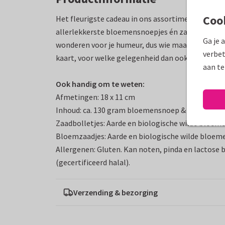
Coo
Het fleurigste cadeau in ons assortiment: deze 
allerlekkerste bloemensnoepjes én zaadbolletje
Ga je 
wonderen voor je humeur, dus wie maak jij blij met
verbet
kaart, voor welke gelegenheid dan ook.
aan te
Ook handig om te weten:
Afmetingen: 18 x 11 cm
Inhoud: ca. 130 gram bloemensnoep & 20 gram za
Zaadbolletjes: Aarde en biologische wilde bloem
Bloemzaadjes: Aarde en biologische wilde bloem
Allergenen: Gluten. Kan noten, pinda en lactose 
(gecertificeerd halal).
Verzending & bezorging