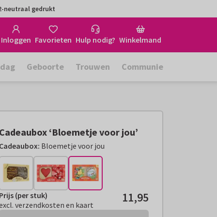
-neutraal gedrukt
Inloggen
Favorieten
Hulp nodig?
Winkelmand
rdag
Geboorte
Trouwen
Communie
Cadeaubox ‘Bloemetje voor jou’
Cadeaubox:
Bloemetje voor jou
11,95
Prijs (per stuk)
Prijs (per stuk):
€ 11,95
excl. verzendkosten en kaart
excl. verzendkosten en kaart