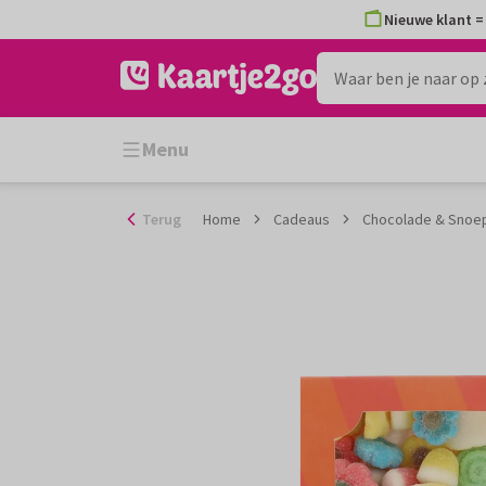
Ga
Nieuwe klant = 
naar
de
inhoud
Menu
Terug
Home
Cadeaus
Chocolade & Snoe