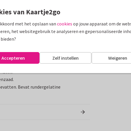
kies van Kaartje2go
bloemen cadeaubox! Gevuld met de
s om te planten. Een bloemetje doet
akkoord met het opslaan van
cookies
op jouw apparaat om de webs
 dit vrolijke cadeau? Je verstuurt hem bij je
eren, het websitegebruik te analyseren en gepersonaliseerde inh
 bieden?
Accepteren
Zelf instellen
Weigeren
adbolletje
enzaad.
enzaad.
bevatten. Bevat rundergelatine