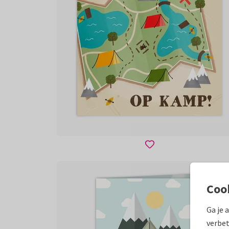
Coo
Ga je 
verbet