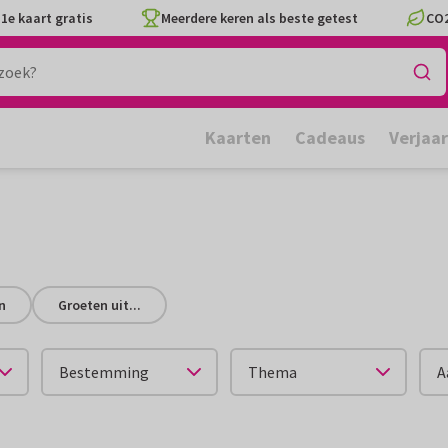
1e kaart gratis
Meerdere keren als beste getest
CO2
Kaarten
Cadeaus
Verjaa
n
Groeten uit...
Bestemming
Thema
A