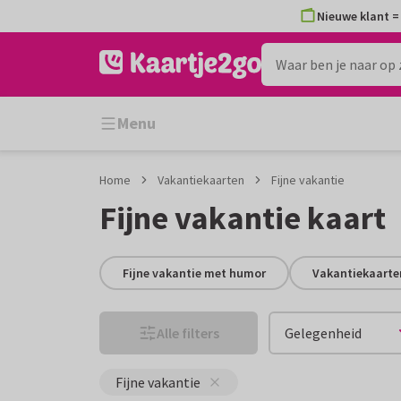
Ga
Ga
Nieuwe klant = 
naar
naar
de
het
inhoud
filter
Menu
Home
Vakantiekaarten
Fijne vakantie
Fijne vakantie kaart
Fijne vakantie met humor
Vakantiekaarte
Alle filters
Gelegenheid
Fijne vakantie