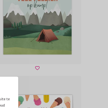
ite te
oud