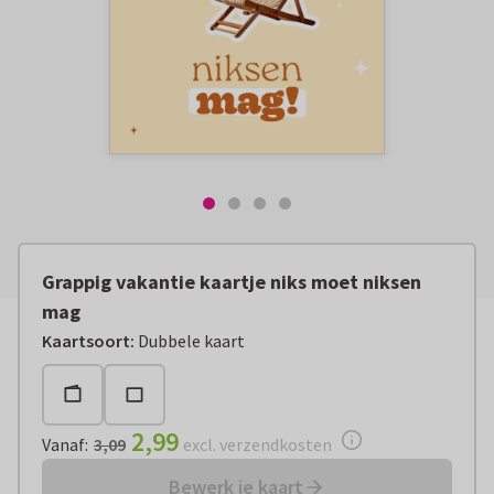
Grappig vakantie kaartje niks moet niksen
mag
Vanaf:
€ 2,99
excl. verzendkosten
Kaartsoort
:
Dubbele kaart
2,99
Vanaf
:
3,09
excl. verzendkosten
Bewerk je kaart