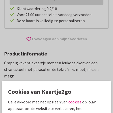
Klantwaardering 9.2/10
Voor 21:00 uur besteld = vandaag verzonden
Deze kaart is volledig te personaliseren
Toevoegen aan mijn favorieten
Productinformatie
Grappig vakantiekaartje met een leuke sticker van een
strandstoel met parasol en de tekst 'niks moet, niksen
mag!'.
Alle kaarten zijn helemaal naar wens aan te passen
Cookies van Kaartje2go
Vakantiekaarten
Manique
Fijne vakantie
Ga je akkoord met het opslaan van
cookies
op jouw
apparaat om de website te verbeteren, het