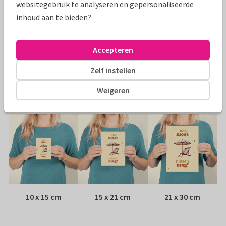
websitegebruik te analyseren en gepersonaliseerde
Specificaties bij deze kaart
inhoud aan te bieden?
Papiersoort:
Kies uit 6 luxe papiersoorten
Accepteren
Envelop:
Witte vensterenvelop
Zelf instellen
Adres:
Achterop de kaart
Weigeren
Formaten
10 x 15 cm
15 x 21 cm
21 x 30 cm