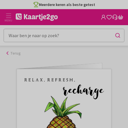
Ga
Meerdere keren als beste getest
naar
de
MENU
inhoud
Terug