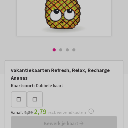
vakantiekaarten Refresh, Relax, Recharge
Ananas
Vanaf:
€ 2,79
excl. verzendkosten
Kaartsoort
:
Dubbele kaart
2,79
Vanaf
:
2,89
excl. verzendkosten
Bewerk je kaart