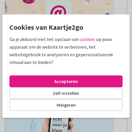
Cookies van Kaartje2go
Ga je akkoord met het opslaan van
cookies
op jouw
Mailen
apparaat om de website te verbeteren, het
Onze mailbox is altijd geopend voor vragen. Op
websitegebruik te analyseren en gepersonaliseerde
werkdagen ontvang je doorgaans binnen 24 uur een
inhoud aan te bieden?
reactie van ons.
Vraag mailen
Accepteren
Zelf instellen
Weigeren