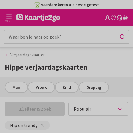
Ga
Ga
CO2-neutraal gedrukt
naar
naar
de
het
MENU
inhoud
filter
Verjaardagskaarten
Hippe verjaardagskaarten
Man
Vrouw
Kind
Grappig
Filter & Zoek
Hip en trendy