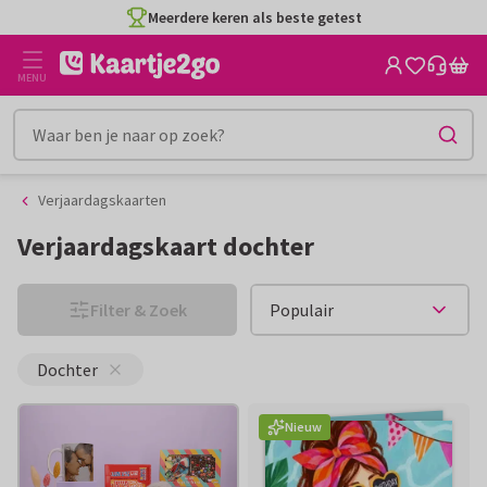
Ga
Ga
naar
naar
CO2-neutraal gedrukt
de
het
MENU
inhoud
filter
Verjaardagskaarten
Verjaardagskaart dochter
Filter & Zoek
Dochter
Nieuw