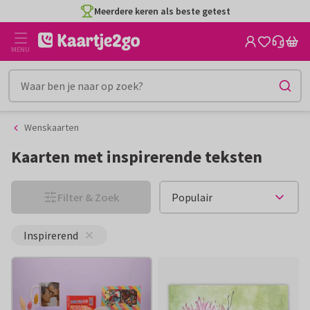
Ga
Ga
naar
naar
de
het
MENU
inhoud
filter
Wenskaarten
Kaarten met inspirerende teksten
Filter & Zoek
Inspirerend