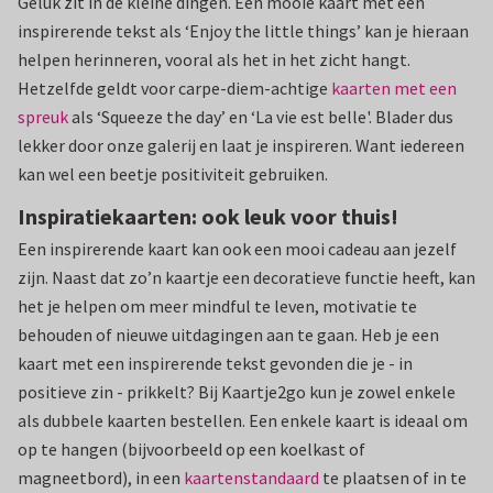
Geluk zit in de kleine dingen. Een mooie kaart met een
inspirerende tekst als ‘Enjoy the little things’ kan je hieraan
helpen herinneren, vooral als het in het zicht hangt.
Hetzelfde geldt voor carpe-diem-achtige
kaarten met een
spreuk
als ‘Squeeze the day’ en ‘La vie est belle'. Blader dus
lekker door onze galerij en laat je inspireren. Want iedereen
kan wel een beetje positiviteit gebruiken.
Inspiratiekaarten: ook leuk voor thuis!
Een inspirerende kaart kan ook een mooi cadeau aan jezelf
zijn. Naast dat zo’n kaartje een decoratieve functie heeft, kan
het je helpen om meer mindful te leven, motivatie te
behouden of nieuwe uitdagingen aan te gaan. Heb je een
kaart met een inspirerende tekst gevonden die je - in
positieve zin - prikkelt? Bij Kaartje2go kun je zowel enkele
als dubbele kaarten bestellen. Een enkele kaart is ideaal om
op te hangen (bijvoorbeeld op een koelkast of
magneetbord), in een
kaartenstandaard
te plaatsen of in te