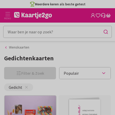
Ga
Ga
Meerdere keren als beste getest
naar
naar
de
het
MENU
inhoud
filter
Wenskaarten
Gedichtenkaarten
Filter & Zoek
Gedicht