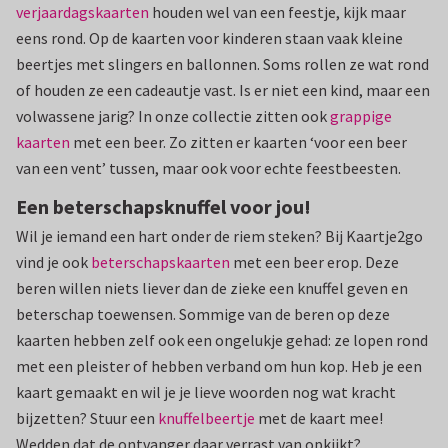
verjaardagskaarten
houden wel van een feestje, kijk maar
eens rond. Op de kaarten voor kinderen staan vaak kleine
beertjes met slingers en ballonnen. Soms rollen ze wat rond
of houden ze een cadeautje vast. Is er niet een kind, maar een
volwassene jarig? In onze collectie zitten ook
grappige
kaarten
met een beer. Zo zitten er kaarten ‘voor een beer
van een vent’ tussen, maar ook voor echte feestbeesten.
Een beterschapsknuffel voor jou!
Wil je iemand een hart onder de riem steken? Bij Kaartje2go
vind je ook
beterschapskaarten
met een beer erop. Deze
beren willen niets liever dan de zieke een knuffel geven en
beterschap toewensen. Sommige van de beren op deze
kaarten hebben zelf ook een ongelukje gehad: ze lopen rond
met een pleister of hebben verband om hun kop. Heb je een
kaart gemaakt en wil je je lieve woorden nog wat kracht
bijzetten? Stuur een
knuffelbeertje
met de kaart mee!
Wedden dat de ontvanger daar verrast van opkijkt?