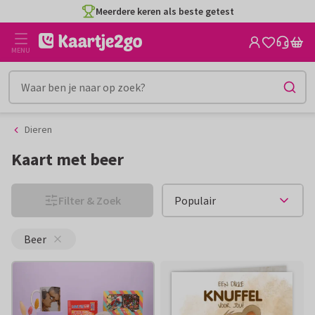
Ga
Ga
Meerdere keren als beste getest
naar
naar
de
het
MENU
inhoud
filter
Dieren
Kaart met beer
Filter & Zoek
Beer