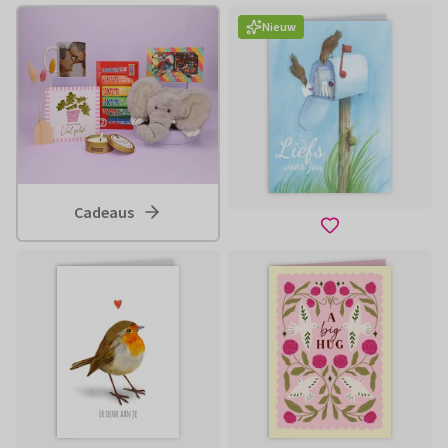
Nieuw
Cadeaus