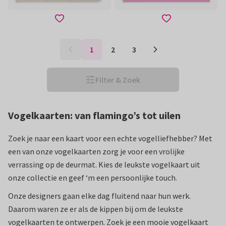
1
2
3
Filter & Zoek
Vogelkaarten: van flamingo’s tot uilen
Zoek je naar een kaart voor een echte vogelliefhebber? Met
een van onze vogelkaarten zorg je voor een vrolijke
verrassing op de deurmat. Kies de leukste vogelkaart uit
onze collectie en geef ‘m een persoonlijke touch.
Onze designers gaan elke dag fluitend naar hun werk.
Daarom waren ze er als de kippen bij om de leukste
vogelkaarten te ontwerpen. Zoek je een mooie vogelkaart