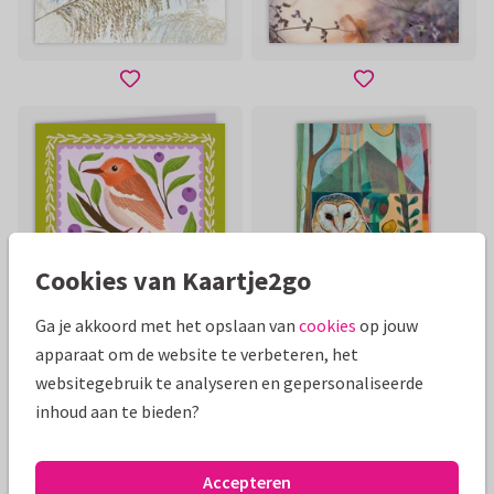
Cookies van Kaartje2go
Ga je akkoord met het opslaan van
cookies
op jouw
apparaat om de website te verbeteren, het
websitegebruik te analyseren en gepersonaliseerde
inhoud aan te bieden?
Accepteren