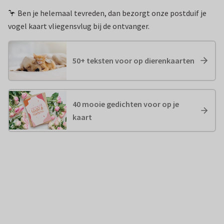
🦩 Ben je helemaal tevreden, dan bezorgt onze postduif je
vogel kaart vliegensvlug bij de ontvanger.
50+ teksten voor op dierenkaarten
40 mooie gedichten voor op je
kaart