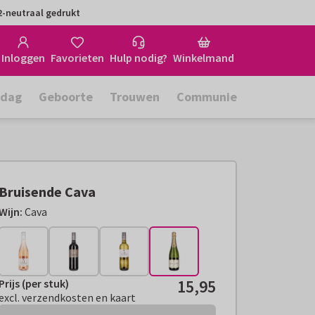
-neutraal gedrukt
Inloggen
Favorieten
Hulp nodig?
Winkelmand
rdag
Geboorte
Trouwen
Communie
Bruisende Cava
Wijn:
Cava
15,95
Prijs (per stuk)
Prijs (per stuk):
€ 15,95
excl. verzendkosten en kaart
excl. verzendkosten en kaart