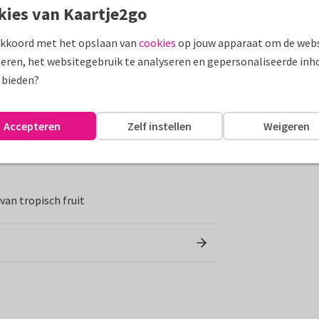
kies van Kaartje2go
 een mooie fles bubbels bij. Deze Jaume Serra
akkoord met het opslaan van
cookies
op jouw apparaat om de webs
e feestelijke gelegenheid. Verstuur cava bij
eren, het websitegebruik te analyseren en gepersonaliseerde inh
relatiegeschenk. Succes gegarandeerd.
 bieden?
Accepteren
Zelf instellen
Weigeren
an tropisch fruit