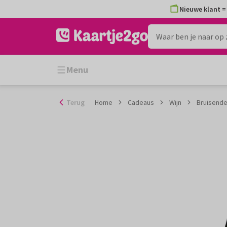
Ga
Nieuwe klant = 
naar
de
inhoud
Menu
Terug
Home
Cadeaus
Wijn
Bruisende