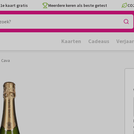
1e kaart gratis
Meerdere keren als beste getest
CO2
Kaarten
Cadeaus
Verjaa
 Cava