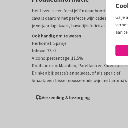
Coo
Het leven is een feestje! En daar hoort natuurlijk
Ga je 
cava is daarom het perfecte wijn cadeau voor ieder
verbet
je verjaardagskaart, huwelijksfelicitatie of als 
aan te
Ook handig om te weten
Herkomst: Spanje
Inhoud: 75 cl
Alcoholpercentage: 11,5%
Druifsoorten: Macabeo, Parellada en Xarel-lo
Drinken bij: pasta’s en salades, of als aperitief
Smaak: een frisse mousserende wijn met aroma’s v
Verzending & bezorging