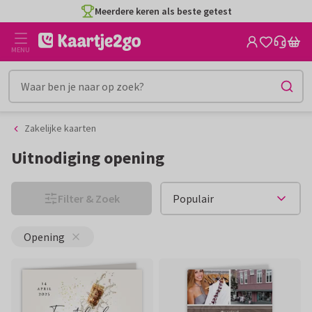
Ga
Ga
Meerdere keren als beste getest
naar
naar
de
het
MENU
inhoud
filter
Zakelijke kaarten
Uitnodiging opening
Filter & Zoek
Opening