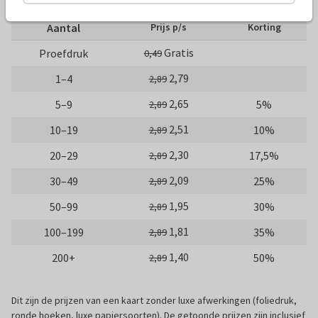
Aantal
Prijs p/s
Korting
Gratis
Proefdruk
0,49
2,79
1–4
2,89
2,65
5–9
5%
2,89
2,51
10–19
10%
2,89
2,30
20–29
17,5%
2,89
2,09
30–49
25%
2,89
1,95
50–99
30%
2,89
1,81
100–199
35%
2,89
1,40
200+
50%
2,89
Dit zijn de prijzen van een kaart zonder luxe afwerkingen (foliedruk,
ronde hoeken, luxe papiersoorten). De getoonde prijzen zijn inclusief