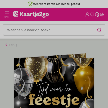
Ga
Meerdere keren als beste getest
naar
de
MENU
inhoud
Terug