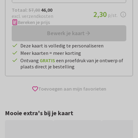
Totaal:
€ 46,00
Totaal:
57,80
46,00
€ 2,30
2,30
per stuk
p/st.
excl. verzendkosten
Bereken je prijs
Bewerk je kaart
Deze kaart is volledig te personaliseren
Meer kaarten = meer korting
Ontvang
GRATIS
een proefdruk van je ontwerp of
plaats direct je bestelling
Toevoegen aan mijn favorieten
Mooie extra's bij je kaart