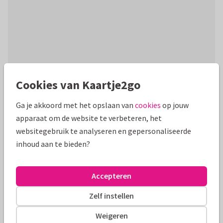
Cookies van Kaartje2go
Productinformatie
Ga je akkoord met het opslaan van
cookies
op jouw
Een algemene uitnodigingskaart voor een zakelijk feestje.
apparaat om de website te verbeteren, het
Met ballonnen, slingers en confetti in gouden kleuren.
websitegebruik te analyseren en gepersonaliseerde
inhoud aan te bieden?
Alle kaarten zijn helemaal naar wens aan te passen
Zakelijke kaarten
Paperhugs - by Lidy
Opening
Accepteren
Zelf instellen
Formaten en tarieven
Weigeren
10 x 10 cm
14 x 14 cm
21 x 21 cm