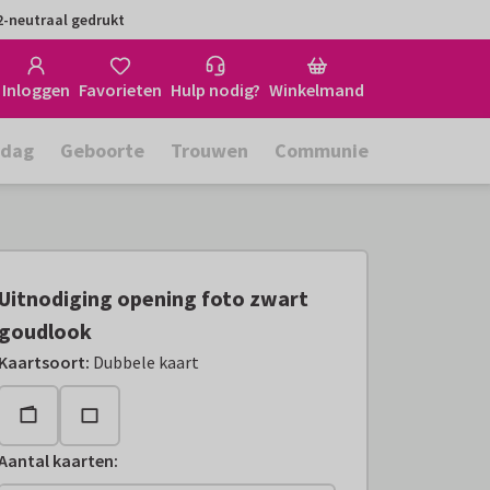
-neutraal gedrukt
Inloggen
Favorieten
Hulp nodig?
Winkelmand
rdag
Geboorte
Trouwen
Communie
Uitnodiging opening foto zwart
goudlook
Kaartsoort
:
Dubbele kaart
Aantal kaarten
: