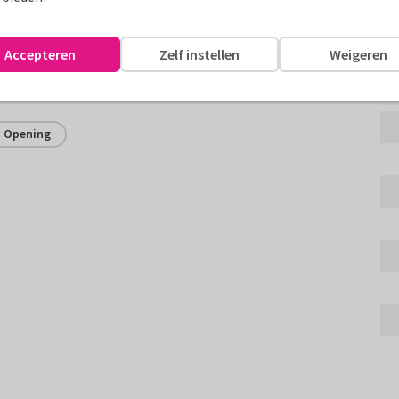
confetti goudlook is perfect
Accepteren
Zelf instellen
Weigeren
assen
Opening