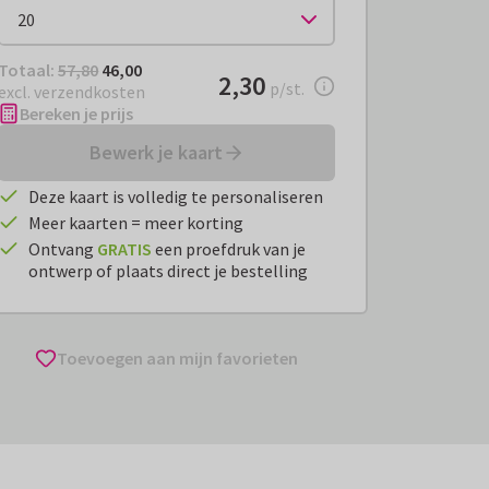
Totaal:
€ 46,00
Totaal:
57,80
46,00
€ 2,30
2,30
per stuk
p/st.
excl. verzendkosten
Bereken je prijs
Bewerk je kaart
Deze kaart is volledig te personaliseren
Meer kaarten = meer korting
Ontvang
GRATIS
een proefdruk van je
ontwerp of plaats direct je bestelling
Toevoegen aan mijn favorieten