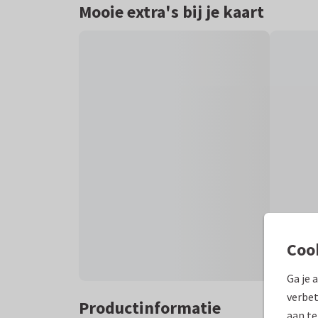
Mooie extra's bij je kaart
Coo
Ga je 
verbet
Productinformatie
aan te