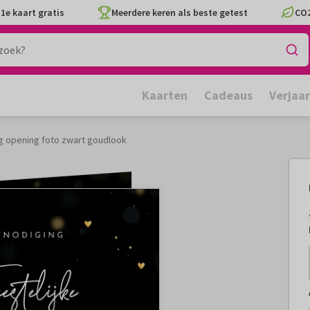
1e kaart gratis
Meerdere keren als beste getest
CO2
Kaarten
Cadeaus
Verjaa
ng opening foto zwart goudlook