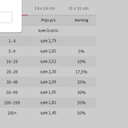
10 x 10 cm
14 x 14 cm
21 x 21 cm
Aantal
Prijs p/s
Korting
Gratis
Proefdruk
0,49
2,79
1–4
2,89
2,65
5–9
5%
2,89
2,51
10–19
10%
2,89
2,30
20–29
17,5%
2,89
2,09
30–49
25%
2,89
1,95
50–99
30%
2,89
1,81
100–199
35%
2,89
1,40
200+
50%
2,89