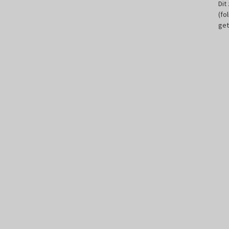
Dit
(fo
get