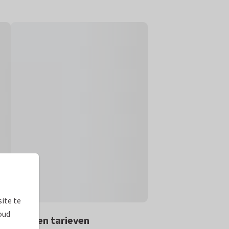
ite te
oud
rmaten en tarieven