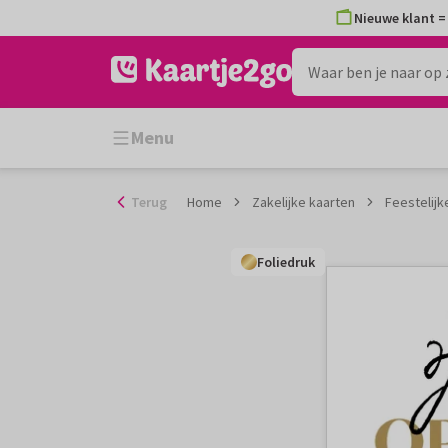
Ga
Nieuwe klant = 
naar
de
inhoud
Menu
Terug
Home
Zakelijke kaarten
Feestelij
Foliedruk
Foliedruk