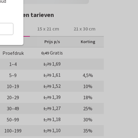
oud
rmaten en tarieven
10 x 15 cm
15 x 21 cm
21 x 30 cm
Aantal
Prijs p/s
Korting
Gratis
Proefdruk
0,49
1,69
1–4
1,79
1,61
5–9
4,5%
1,79
1,52
10–19
10%
1,79
1,39
20–29
18%
1,79
1,27
30–49
25%
1,79
1,18
50–99
30%
1,79
1,10
100–199
35%
1,79