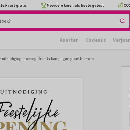
1e kaart gratis
Meerdere keren als beste getest
CO2
Kaarten
Cadeaus
Verjaa
ke uitnodiging openingsfeest champagne goud bubbels