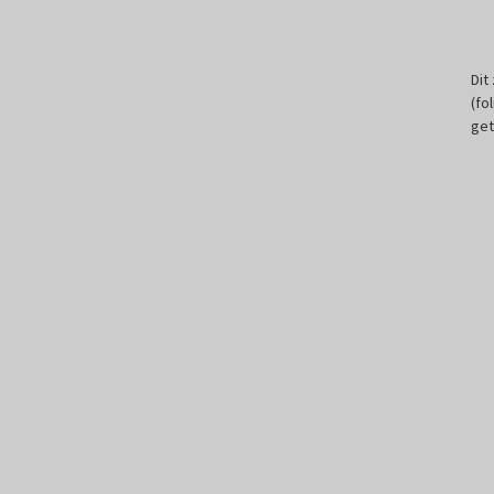
Dit
(fo
get