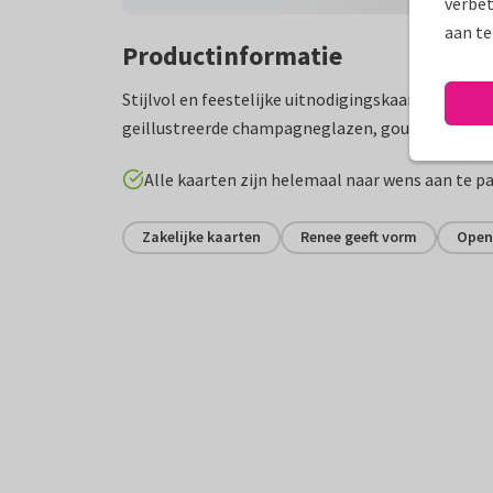
verbet
aan te
Productinformatie
Stijlvol en feestelijke uitnodigingskaart opening
geillustreerde champagneglazen, gouden accente
Alle kaarten zijn helemaal naar wens aan te p
Zakelijke kaarten
Renee geeft vorm
Open