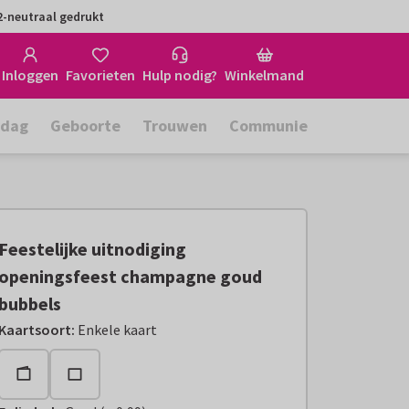
-neutraal gedrukt
Inloggen
Favorieten
Hulp nodig?
Winkelmand
rdag
Geboorte
Trouwen
Communie
Feestelijke uitnodiging
openingsfeest champagne goud
bubbels
Kaartsoort
:
Enkele kaart