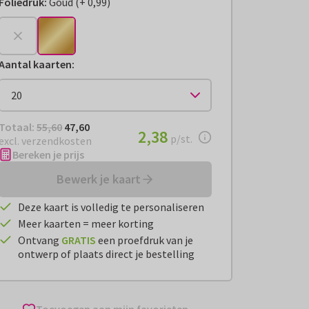
Foliedruk
:
Goud
(
+
0,99
)
+
€ 0,99
Aantal kaarten
:
Totaal:
€ 47,60
Totaal:
55,60
47,60
€ 2,38
2,38
per stuk
p/st.
excl. verzendkosten
Bereken je prijs
Bewerk je kaart
Deze kaart is volledig te personaliseren
Meer kaarten = meer korting
Ontvang
GRATIS
een proefdruk van je
ontwerp of plaats direct je bestelling