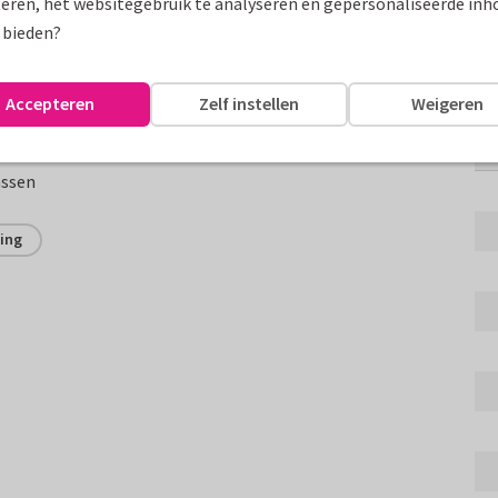
eren, het websitegebruik te analyseren en gepersonaliseerde inh
 bieden?
Fo
 nieuw bedrijfspand
Accepteren
Zelf instellen
Weigeren
n en logo op voorzijde
assen
ing