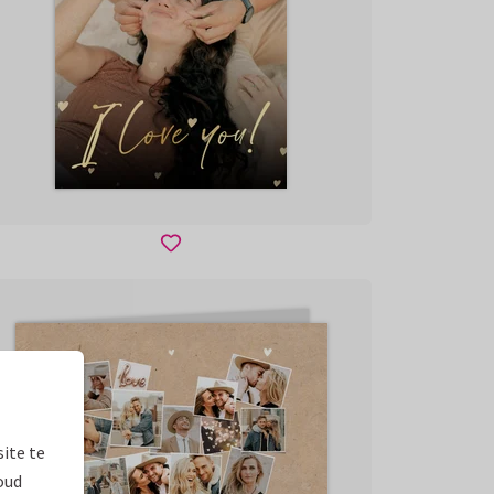
ite te
oud