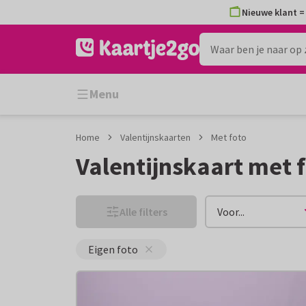
Ga
Ga
Nieuwe klant = 
naar
naar
de
het
inhoud
filter
Menu
Home
Valentijnskaarten
Met foto
Valentijnskaart met 
Alle filters
Voor...
Eigen foto