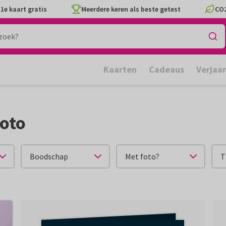
1e kaart gratis
Meerdere keren als beste getest
CO2
Kaarten
Cadeaus
Verjaa
foto
Boodschap
Met foto?
T