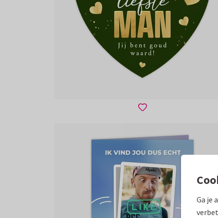
Coo
Ga je 
verbet