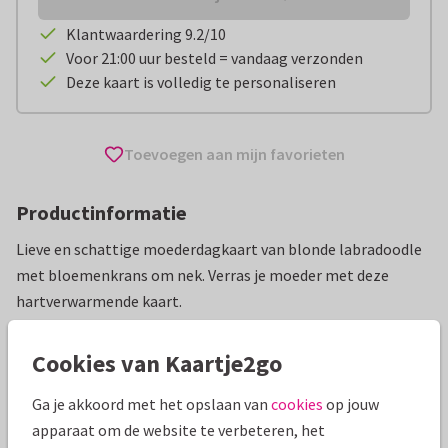
Klantwaardering 9.2/10
Voor 21:00 uur besteld = vandaag verzonden
Deze kaart is volledig te personaliseren
Toevoegen aan mijn favorieten
Productinformatie
Lieve en schattige moederdagkaart van blonde labradoodle
met bloemenkrans om nek. Verras je moeder met deze
hartverwarmende kaart.
Alle kaarten zijn helemaal naar wens aan te passen
Cookies van Kaartje2go
Moederdag kaarten
Studio Snuit
Grappig
Plusmoe
Ga je akkoord met het opslaan van
cookies
op jouw
apparaat om de website te verbeteren, het