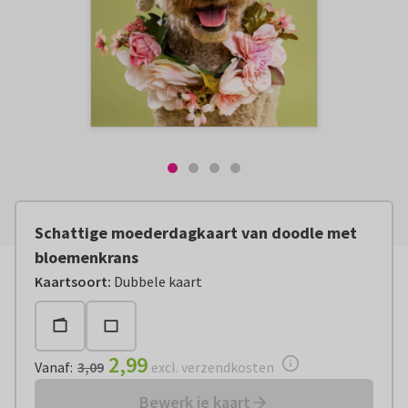
Schattige moederdagkaart van doodle met
bloemenkrans
Vanaf:
€ 2,99
excl. verzendkosten
Kaartsoort
:
Dubbele kaart
2,99
Vanaf
:
3,09
excl. verzendkosten
Bewerk je kaart