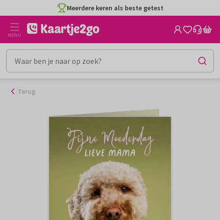
Ga
Meerdere keren als beste getest
naar
de
MENU
inhoud
Terug