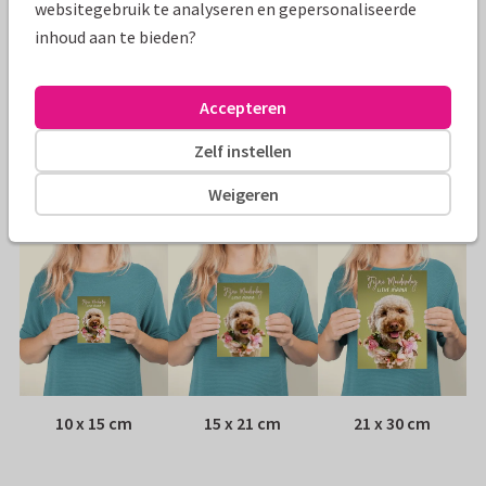
websitegebruik te analyseren en gepersonaliseerde
Specificaties bij deze kaart
inhoud aan te bieden?
Papiersoort:
Kies uit 6 luxe papiersoorten
Accepteren
Envelop:
Witte vensterenvelop
Zelf instellen
Adres:
Achterop de kaart
Weigeren
Formaten
10 x 15 cm
15 x 21 cm
21 x 30 cm