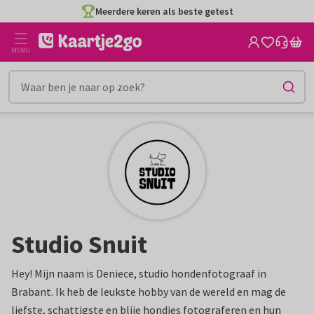
Ga
Meerdere keren als beste getest
naar
de
MENU
inhoud
Studio Snuit
Hey! Mijn naam is Deniece, studio hondenfotograaf in
Brabant. Ik heb de leukste hobby van de wereld en mag de
liefste, schattigste en blije hondjes fotograferen en hun