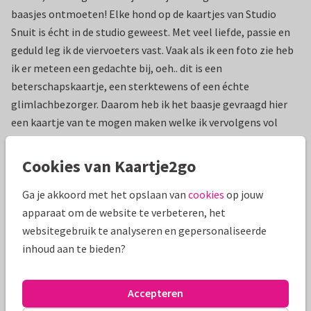
baasjes ontmoeten! Elke hond op de kaartjes van Studio
Snuit is écht in de studio geweest. Met veel liefde, passie en
geduld leg ik de viervoeters vast. Vaak als ik een foto zie heb
ik er meteen een gedachte bij, oeh.. dit is een
beterschapskaartje, een sterktewens of een échte
glimlachbezorger. Daarom heb ik het baasje gevraagd hier
een kaartje van te mogen maken welke ik vervolgens vol
trots mag aanbieden bij Kaartje2Go! Verras jouw geliefde
met een lieve groet, een lach of een extra steuntje in de rug
Cookies van Kaartje2go
op een grappige, kleurrijke en unieke manier!
Ga je akkoord met het opslaan van
cookies
op jouw
apparaat om de website te verbeteren, het
Filter & Zoek
websitegebruik te analyseren en gepersonaliseerde
inhoud aan te bieden?
Resultaat: 0 kaarten
Accepteren