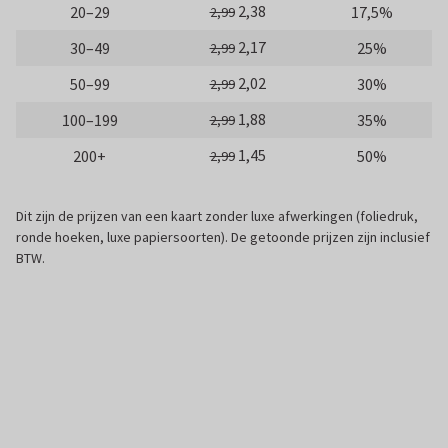
2,38
20–29
17,5%
2,99
2,17
30–49
25%
2,99
2,02
50–99
30%
2,99
1,88
100–199
35%
2,99
1,45
200+
50%
2,99
Dit zijn de prijzen van een kaart zonder luxe afwerkingen (foliedruk,
ronde hoeken, luxe papiersoorten). De getoonde prijzen zijn inclusief
BTW.