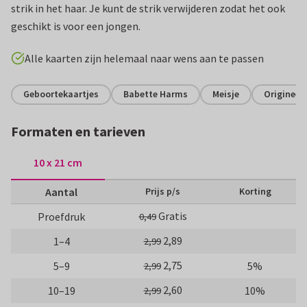
strik in het haar. Je kunt de strik verwijderen zodat het ook
geschikt is voor een jongen.
Alle kaarten zijn helemaal naar wens aan te passen
Geboortekaartjes
Babette Harms
Meisje
Origineel
Formaten en tarieven
10 x 21 cm
Aantal
Prijs p/s
Korting
Gratis
Proefdruk
0,49
2,89
1–4
2,99
2,75
5–9
5%
2,99
2,60
10–19
10%
2,99