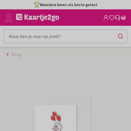
Ga
Meerdere keren als beste getest
naar
de
MENU
inhoud
Terug