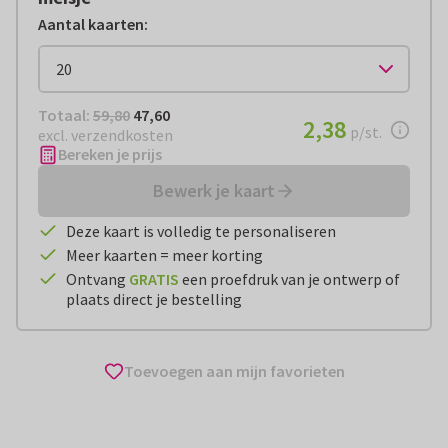
Aantal kaarten
:
Totaal:
€ 47,60
Totaal:
59,80
47,60
€ 2,38
2,38
per stuk
p/st.
excl. verzendkosten
Bereken je prijs
Bewerk je kaart
Deze kaart is volledig te personaliseren
Meer kaarten = meer korting
Ontvang
GRATIS
een proefdruk van je ontwerp of
plaats direct je bestelling
Toevoegen aan mijn favorieten