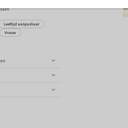
assen
Leeftijd aanpasbaar
Vrouw
ten