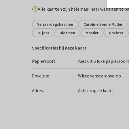
Alle kaarten zijn helemaal naar wens aan te p
Verjaardagskaarten
Caroline Bonne Müller
30 jaar
Bloemen
Moeder
Dochter
Specificaties bij deze kaart
Papiersoort:
Kies uit 6 luxe papiersoor
Envelop:
Witte vensterenvelop
Adres:
Achterop de kaart