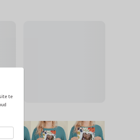
ite te
oud
ormaten