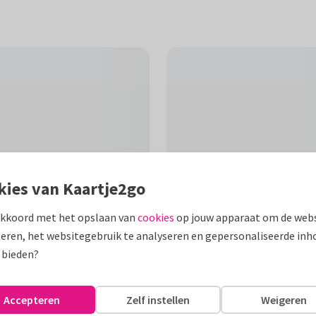
kies van Kaartje2go
akkoord met het opslaan van
cookies
op jouw apparaat om de webs
eren, het websitegebruik te analyseren en gepersonaliseerde inh
 bieden?
F
pompoenen, leuk voor de
Accepteren
Zelf instellen
Weigeren