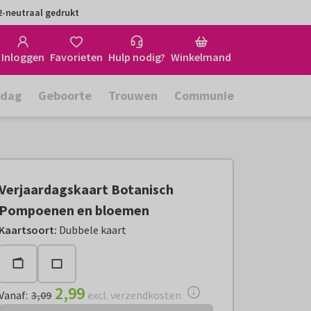
-neutraal gedrukt
Inloggen
Favorieten
Hulp nodig?
Winkelmand
rdag
Geboorte
Trouwen
Communie
Verjaardagskaart Botanisch
Pompoenen en bloemen
Vanaf:
€ 2,99
excl. verzendkosten
Kaartsoort
:
Dubbele kaart
2,99
Vanaf
:
3,09
excl. verzendkosten