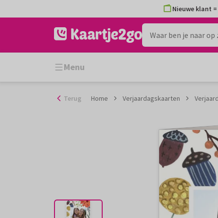
Ga
Nieuwe klant = 
naar
de
inhoud
Menu
Terug
Home
Verjaardagskaarten
Verjaar