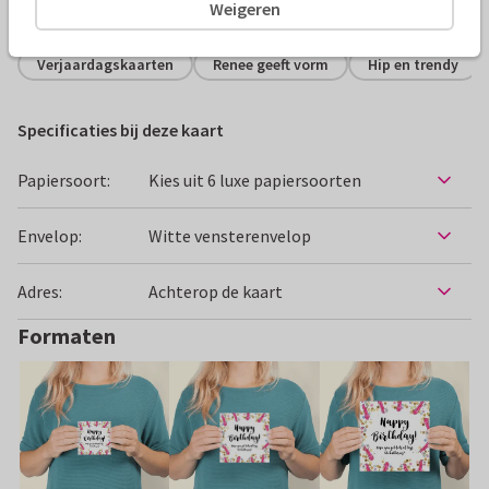
Alle kaarten zijn helemaal naar wens aan te passen
Weigeren
Verjaardagskaarten
Renee geeft vorm
Hip en trendy
Specificaties bij deze kaart
Papiersoort:
Kies uit 6 luxe papiersoorten
Envelop:
Witte vensterenvelop
Adres:
Achterop de kaart
Formaten