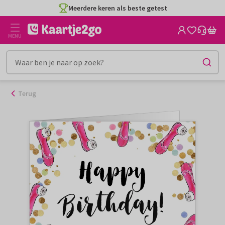
Ga
Meerdere keren als beste getest
naar
de
MENU
inhoud
Terug