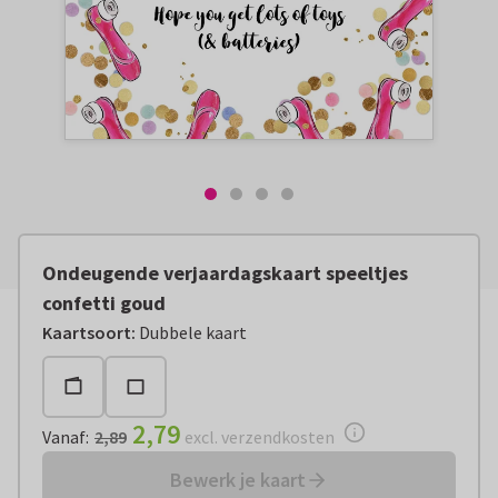
Ondeugende verjaardagskaart speeltjes
confetti goud
Vanaf:
€ 2,79
excl. verzendkosten
Kaartsoort
:
Dubbele kaart
2,79
Vanaf
:
2,89
excl. verzendkosten
Bewerk je kaart