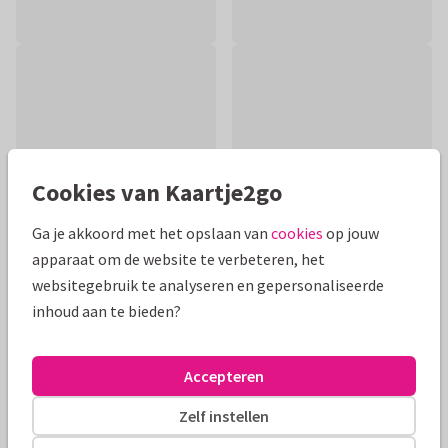
Cookies van Kaartje2go
Ga je akkoord met het opslaan van
cookies
op jouw
apparaat om de website te verbeteren, het
websitegebruik te analyseren en gepersonaliseerde
inhoud aan te bieden?
Productinformatie
Trendy verjaardagskaart feestelijke elementen zoals
Accepteren
confetti en goud met ondeugende boodschap en foto op
binnenzijde. Pas naar wens aan
Zelf instellen