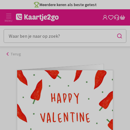
Ga
Meerdere keren als beste getest
naar
de
MENU
inhoud
Terug