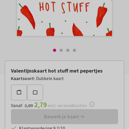
Valentijnskaart hot stuff met pepertjes
Vanaf:
€ 2,79
excl. verzendkosten
Kaartsoort
:
Dubbele kaart
2,79
Vanaf
:
2,89
excl. verzendkosten
Bewerk je kaart
Klantwaardering 9.2/10