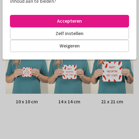
inhoud aan te bieden?
Envelop:
Witte vensterenvelop
Accepteren
Adres:
Achterop de kaart
Zelf instellen
Formaten
Weigeren
10 x 10 cm
14 x 14 cm
21 x 21 cm