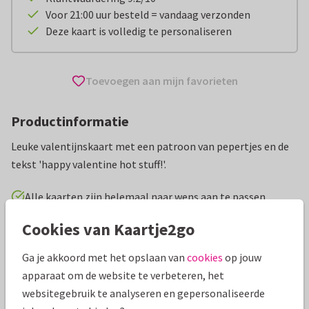
Voor 21:00 uur besteld = vandaag verzonden
Deze kaart is volledig te personaliseren
Toevoegen aan mijn favorieten
Productinformatie
Leuke valentijnskaart met een patroon van pepertjes en de
tekst 'happy valentine hot stuff!'.
Alle kaarten zijn helemaal naar wens aan te passen
Cookies van Kaartje2go
Valentijnskaarten
Manique
Man
Vrouw
Humo
Ga je akkoord met het opslaan van
cookies
op jouw
Specificaties bij deze kaart
apparaat om de website te verbeteren, het
websitegebruik te analyseren en gepersonaliseerde
Papiersoort:
Kies uit 6 luxe papiersoorten