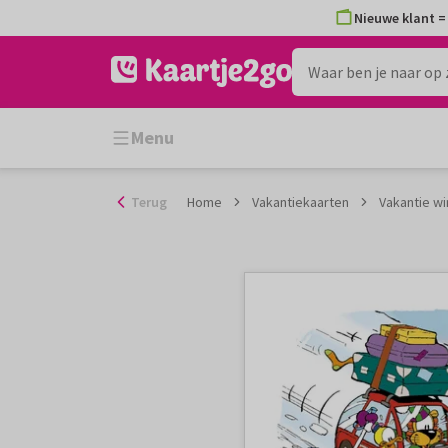
Ga
Nieuwe klant = 
naar
de
inhoud
Menu
Terug
Home
Vakantiekaarten
Vakantie w