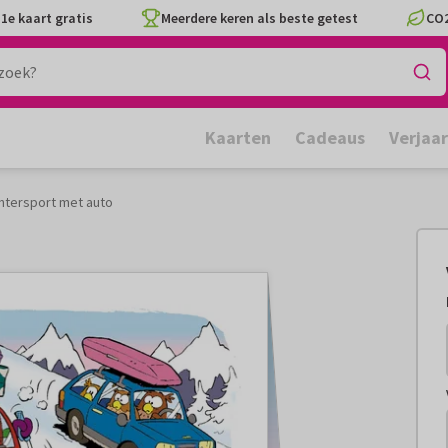
1e kaart gratis
Meerdere keren als beste getest
CO2
Kaarten
Cadeaus
Verjaa
intersport met auto