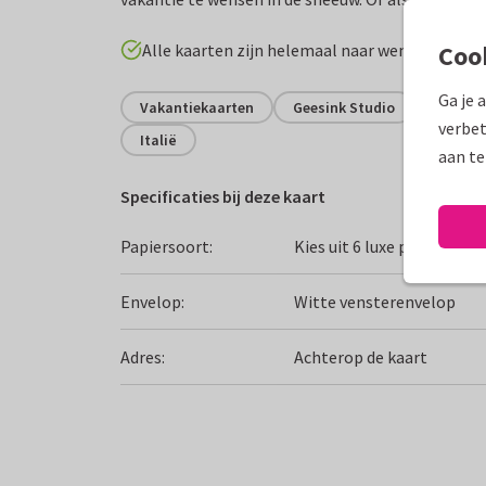
Coo
Alle kaarten zijn helemaal naar wens aan te p
Ga je 
Vakantiekaarten
Geesink Studio
Fijne v
verbet
Italië
aan te
Specificaties bij deze kaart
Papiersoort:
Kies uit 6 luxe papiersoor
Envelop:
Witte vensterenvelop
Adres:
Achterop de kaart