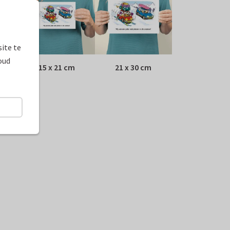
ite te
oud
15 x 21 cm
21 x 30 cm