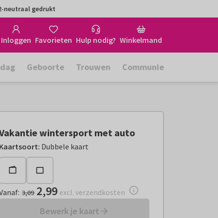
-neutraal gedrukt
Inloggen
Favorieten
Hulp nodig?
Winkelmand
rdag
Geboorte
Trouwen
Communie
Vakantie wintersport met auto
Vanaf:
€ 2,99
excl. verzendkosten
Kaartsoort
:
Dubbele kaart
2,99
Vanaf
:
excl. verzendkosten
3,09
Bewerk je kaart