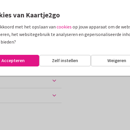
kies van Kaartje2go
assen
akkoord met het opslaan van
cookies
op jouw apparaat om de webs
akantie
Duitsland
eren, het websitegebruik te analyseren en gepersonaliseerde inh
10 x 15 cm
 bieden?
Accepteren
Zelf instellen
Weigeren
ten