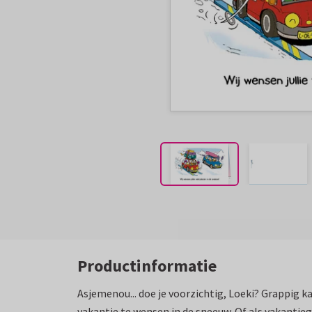
Productinformatie
Asjemenou... doe je voorzichtig, Loeki? Grappig 
vakantie te wensen in de sneeuw. Of als vakantieg