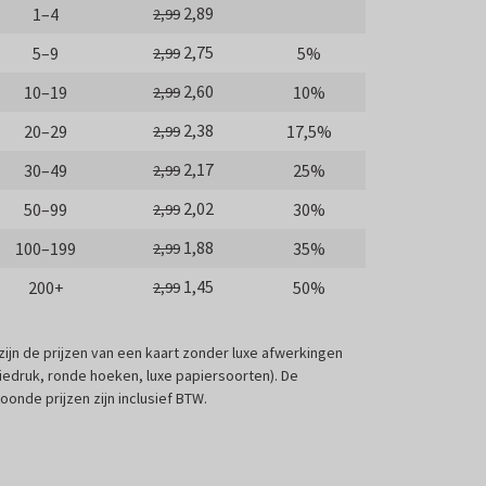
2,89
1–4
2,99
2,75
5–9
5%
2,99
2,60
10–19
10%
2,99
2,38
20–29
17,5%
2,99
2,17
30–49
25%
2,99
2,02
50–99
30%
2,99
1,88
100–199
35%
2,99
1,45
200+
50%
2,99
 zijn de prijzen van een kaart zonder luxe afwerkingen
liedruk, ronde hoeken, luxe papiersoorten). De
oonde prijzen zijn inclusief BTW.