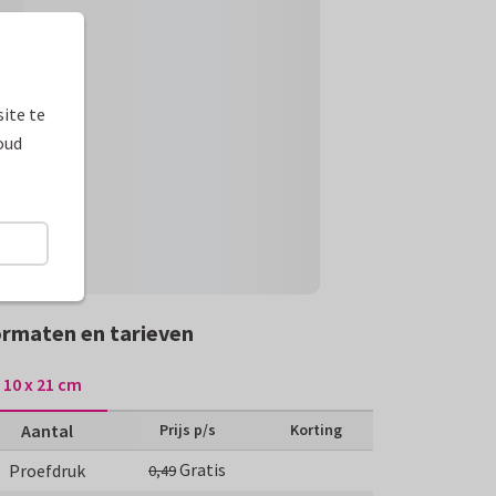
ite te
oud
rmaten en tarieven
10 x 21 cm
Aantal
Prijs p/s
Korting
Gratis
Proefdruk
0,49