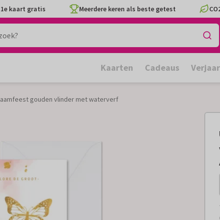
1e kaart gratis
Meerdere keren als beste getest
CO2
Kaarten
Cadeaus
Verjaa
raamfeest gouden vlinder met waterverf