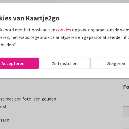
kies van Kaartje2go
akkoord met het opslaan van
cookies
op jouw apparaat om de webs
eren, het websitegebruik te analyseren en gepersonaliseerde inh
 bieden?
Accepteren
Zelf instellen
Weigeren
Fo
est met een foto, een gouden
ers!
assen