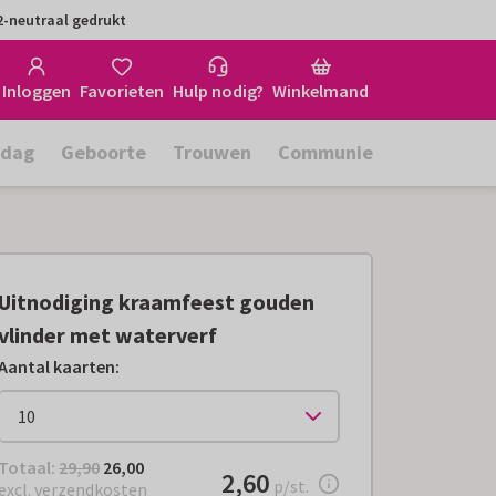
-neutraal gedrukt
Inloggen
Favorieten
Hulp nodig?
Winkelmand
rdag
Geboorte
Trouwen
Communie
Uitnodiging kraamfeest gouden
vlinder met waterverf
Aantal kaarten
:
Totaal:
€ 26,00
Totaal:
29,90
26,00
€ 2,60
2,60
per stuk
p/st.
excl. verzendkosten