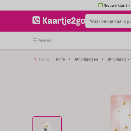
Ga
Nieuwe klant = 
naar
de
inhoud
Menu
Terug
Home
Uitnodigingen
Uitnodiging k