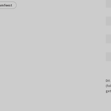
aamfeest
Dit
(fo
get