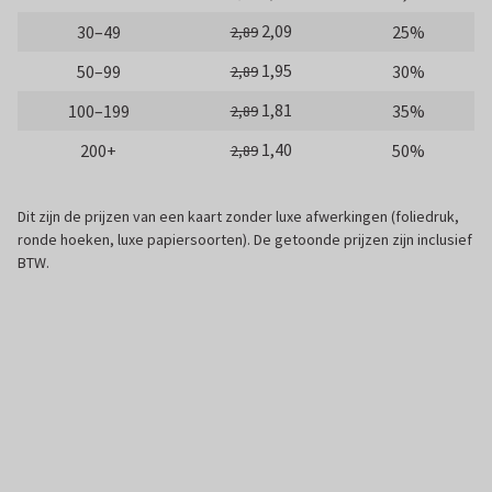
2,09
30–49
25%
2,89
1,95
50–99
30%
2,89
1,81
100–199
35%
2,89
1,40
200+
50%
2,89
Dit zijn de prijzen van een kaart zonder luxe afwerkingen (foliedruk,
ronde hoeken, luxe papiersoorten). De getoonde prijzen zijn inclusief
BTW.