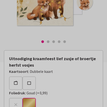
Uitnodiging kraamfeest lief zusje of broertje
herfst vosjes
Kaartsoort
:
Dubbele kaart
Foliedruk
:
Goud
(
+
0,99
)
+
€ 0,99