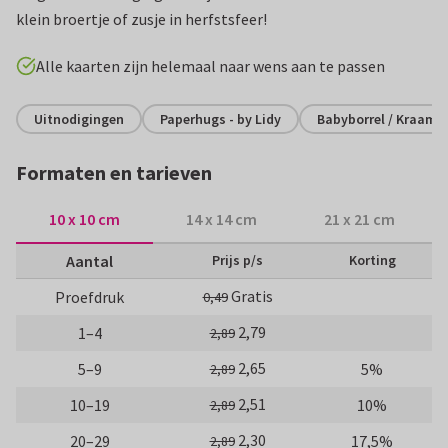
klein broertje of zusje in herfstsfeer!
Alle kaarten zijn helemaal naar wens aan te passen
Uitnodigingen
Paperhugs - by Lidy
Babyborrel / Kraamf
Formaten en tarieven
10 x 10 cm
14 x 14 cm
21 x 21 cm
Aantal
Prijs p/s
Korting
Gratis
Proefdruk
0,49
2,79
1–4
2,89
2,65
5–9
5%
2,89
2,51
10–19
10%
2,89
2,30
20–29
17,5%
2,89