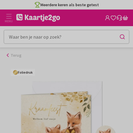
Ga
Meerdere keren als beste getest
naar
de
MENU
inhoud
Terug
Foliedruk
Foliedruk
Foliedruk
Foliedruk
Foliedruk