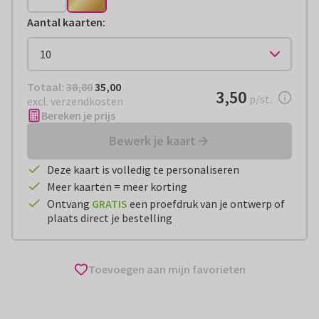
Aantal kaarten
:
Totaal:
€ 35,00
Totaal:
38,80
35,00
€ 3,50
3,50
per stuk
p/st.
excl. verzendkosten
Bereken je prijs
Bewerk je kaart
Deze kaart is volledig te personaliseren
Meer kaarten = meer korting
Ontvang
GRATIS
een proefdruk van je ontwerp of
plaats direct je bestelling
Toevoegen aan mijn favorieten