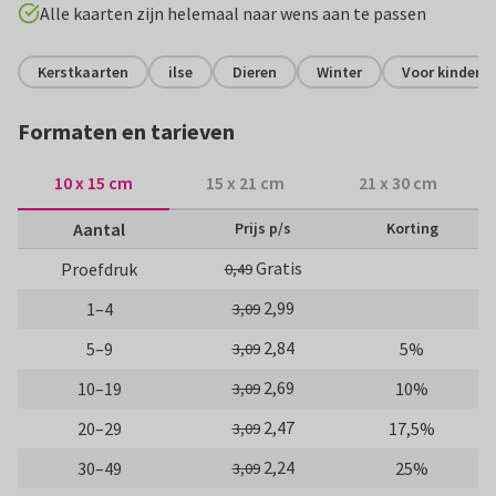
Alle kaarten zijn helemaal naar wens aan te passen
Kerstkaarten
ilse
Dieren
Winter
Voor kindere
Formaten en tarieven
10 x 15 cm
15 x 21 cm
21 x 30 cm
Aantal
Prijs p/s
Korting
Gratis
Proefdruk
0,49
2,99
1–4
3,09
2,84
5–9
5%
3,09
2,69
10–19
10%
3,09
2,47
20–29
17,5%
3,09
2,24
30–49
25%
3,09