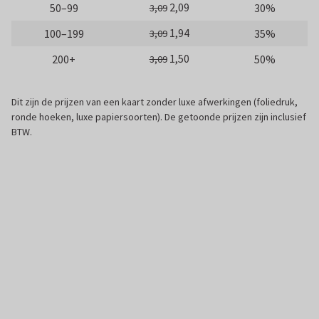
2,09
50–99
30%
3,09
1,94
100–199
35%
3,09
1,50
200+
50%
3,09
Dit zijn de prijzen van een kaart zonder luxe afwerkingen (foliedruk,
ronde hoeken, luxe papiersoorten). De getoonde prijzen zijn inclusief
BTW.