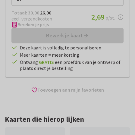
Totaal:
€ 26,90
Totaal:
30,90
26,90
€ 2,69
2,69
per stuk
p/st.
excl. verzendkosten
Bereken je prijs
Bewerk je kaart
Deze kaart is volledig te personaliseren
Meer kaarten = meer korting
Ontvang
GRATIS
een proefdruk van je ontwerp of
plaats direct je bestelling
Toevoegen aan mijn favorieten
Kaarten die hierop lijken