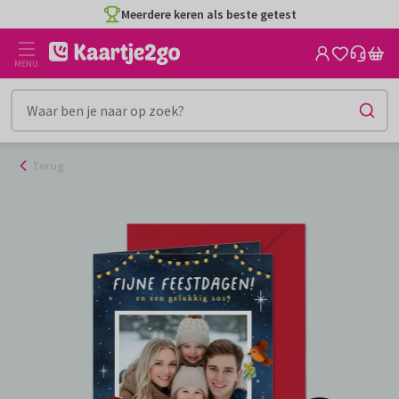
Ga
Meerdere keren als beste getest
naar
de
MENU
inhoud
Terug