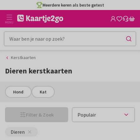
Ga
Ga
CO2-neutraal gedrukt
naar
naar
de
het
MENU
inhoud
filter
Kerstkaarten
Dieren kerstkaarten
Hond
Kat
Filter & Zoek
Dieren