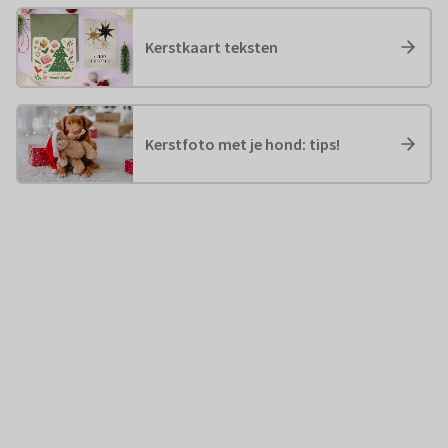
Kerstkaart teksten
Kerstfoto met je hond: tips!