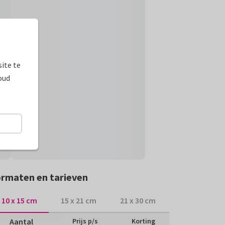
ite te
oud
rmaten en tarieven
10 x 15 cm
15 x 21 cm
21 x 30 cm
Aantal
Prijs p/s
Korting