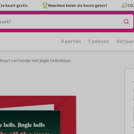
1e kaart gratis
Meerdere keren als beste getest
CO2
Kaarten
Cadeaus
Verjaa
kaart van hondje met jingle bellenblaas