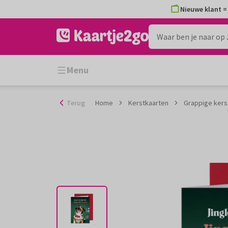
Ga
Nieuwe klant = 
naar
de
inhoud
Menu
Terug
Home
Kerstkaarten
Grappige kerst