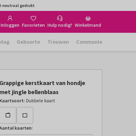
-neutraal gedrukt
Inloggen
Favorieten
Hulp nodig?
Winkelmand
rdag
Geboorte
Trouwen
Communie
Grappige kerstkaart van hondje
met jingle bellenblaas
Kaartsoort
:
Dubbele kaart
Aantal kaarten
: