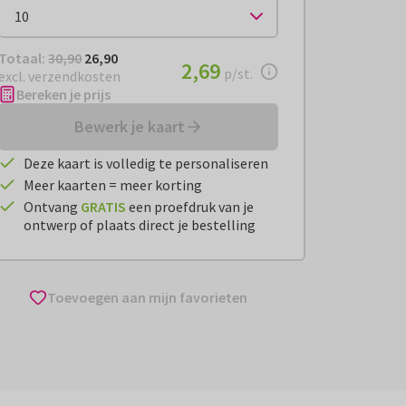
Totaal:
€ 26,90
Totaal:
30,90
26,90
€ 2,69
2,69
per stuk
p/st.
excl. verzendkosten
Bereken je prijs
Bewerk je kaart
Deze kaart is volledig te personaliseren
Meer kaarten = meer korting
Ontvang
GRATIS
een proefdruk van je
ontwerp of plaats direct je bestelling
Toevoegen aan mijn favorieten