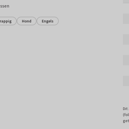
assen
rappig
Hond
Engels
Dit
(fo
get