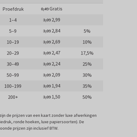
Gratis
Proefdruk
0,49
2,99
1–4
3,09
2,84
5–9
5%
3,09
2,69
10–19
10%
3,09
2,47
20–29
17,5%
3,09
2,24
30–49
25%
3,09
2,09
50–99
30%
3,09
1,94
100–199
35%
3,09
1,50
200+
50%
3,09
 zijn de prijzen van een kaart zonder luxe afwerkingen
liedruk, ronde hoeken, luxe papiersoorten). De
oonde prijzen zijn inclusief BTW.