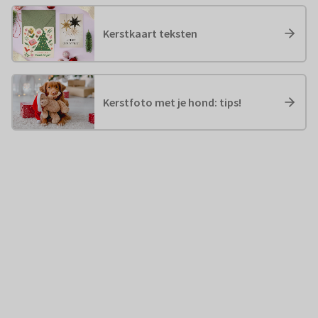
Kerstkaart teksten
Kerstfoto met je hond: tips!