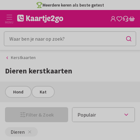
Ga
Ga
CO2-neutraal gedrukt
naar
naar
de
het
MENU
inhoud
filter
Kerstkaarten
Dieren kerstkaarten
Hond
Kat
Filter & Zoek
Dieren