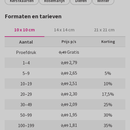
Kerstkaarten
Rosemarijn
Dieren
Winter
Formaten en tarieven
10 x 10 cm
14 x 14 cm
21 x 21 cm
Aantal
Prijs p/s
Korting
Gratis
Proefdruk
0,49
2,79
1–4
2,89
2,65
5–9
5%
2,89
2,51
10–19
10%
2,89
2,30
20–29
17,5%
2,89
2,09
30–49
25%
2,89
1,95
50–99
30%
2,89
1,81
100–199
35%
2,89