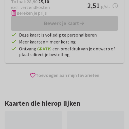
Totaal:
€ 25,10
Totaal:
28,90
25,10
€ 2,51
2,51
per stuk
p/st.
excl. verzendkosten
Bereken je prijs
Bewerk je kaart
Deze kaart is volledig te personaliseren
Meer kaarten = meer korting
Ontvang
GRATIS
een proefdruk van je ontwerp of
plaats direct je bestelling
Toevoegen aan mijn favorieten
Kaarten die hierop lijken