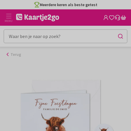
Ga
Meerdere keren als beste getest
naar
de
MENU
inhoud
Terug