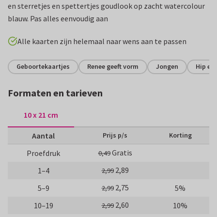
en sterretjes en spettertjes goudlook op zacht watercolour
blauw. Pas alles eenvoudig aan
Alle kaarten zijn helemaal naar wens aan te passen
Geboortekaartjes
Renee geeft vorm
Jongen
Hip en
Formaten en tarieven
10 x 21 cm
Aantal
Prijs p/s
Korting
Gratis
Proefdruk
0,49
2,89
1–4
2,99
2,75
5–9
5%
2,99
2,60
10–19
10%
2,99