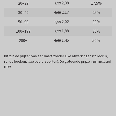
2,38
20–29
17,5%
2,99
2,17
30–49
25%
2,99
2,02
50–99
30%
2,99
1,88
100–199
35%
2,99
1,45
200+
50%
2,99
Dit zijn de prijzen van een kaart zonder luxe afwerkingen (foliedruk,
ronde hoeken, luxe papiersoorten). De getoonde prijzen zijn inclusief
BTW.