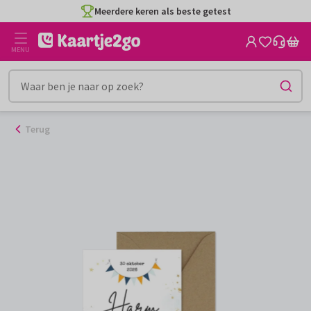
Ga
Meerdere keren als beste getest
naar
de
MENU
inhoud
Terug