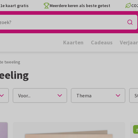
1e kaart gratis
Meerdere keren als beste getest
CO2
Kaarten
Cadeaus
Verjaa
e tweeling
eeling
Voor...
Thema
S