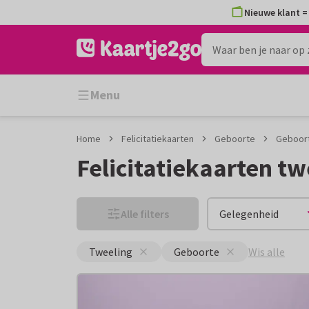
Ga
Ga
Nieuwe klant = 
naar
naar
de
het
inhoud
filter
Menu
Home
Felicitatiekaarten
Geboorte
Geboort
Felicitatiekaarten tw
Alle filters
Gelegenheid
Wis alle
Tweeling
Geboorte