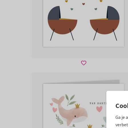
Coo
Ga je 
verbet