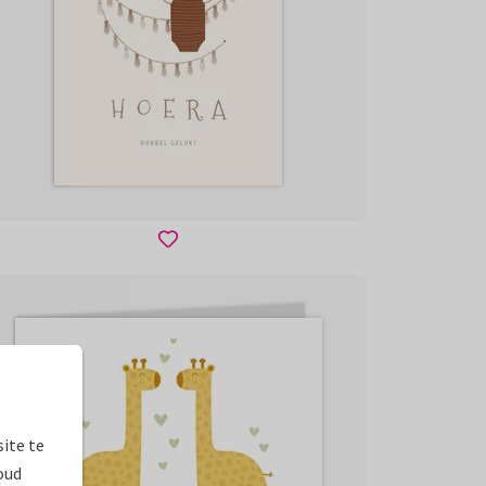
ite te
oud