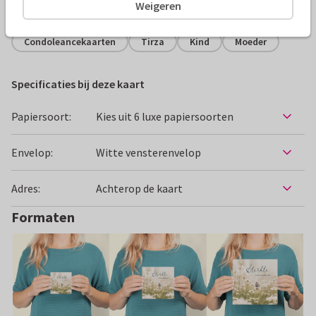
Alle kaarten zijn helemaal naar wens aan te passen
Weigeren
Condoleancekaarten
Tirza
Kind
Moeder
Specificaties bij deze kaart
Papiersoort:
Kies uit 6 luxe papiersoorten
Envelop:
Witte vensterenvelop
Adres:
Achterop de kaart
Formaten