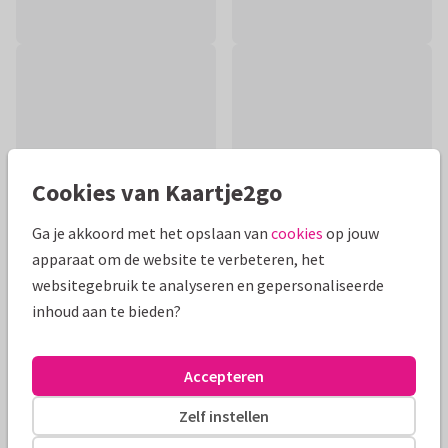
Cookies van Kaartje2go
Ga je akkoord met het opslaan van
cookies
op jouw
apparaat om de website te verbeteren, het
websitegebruik te analyseren en gepersonaliseerde
inhoud aan te bieden?
Productinformatie
Stijlvol condoleancekaartje om iemand sterkte te wensen.
Accepteren
Met een mooie foto van een vlinder op een bloemetje in een
veld vol margrietjes.
Zelf instellen