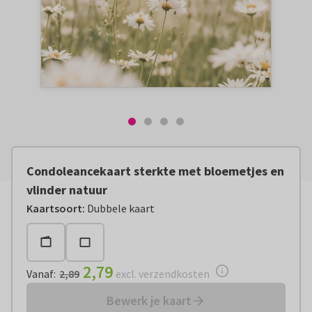
Condoleancekaart sterkte met bloemetjes en
vlinder natuur
Vanaf:
€ 2,79
excl. verzendkosten
Kaartsoort
:
Dubbele kaart
2,79
Vanaf
:
2,89
excl. verzendkosten
Bewerk je kaart