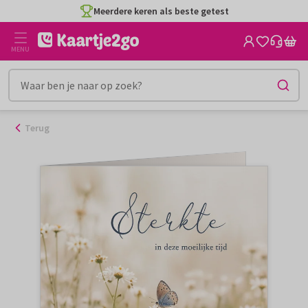
Ga
Meerdere keren als beste getest
naar
de
MENU
inhoud
Terug