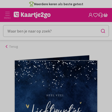
Ga
Meerdere keren als beste getest
naar
de
MENU
inhoud
Terug