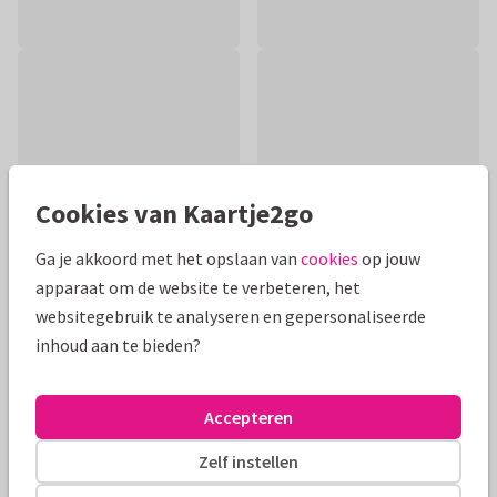
Cookies van Kaartje2go
Ga je akkoord met het opslaan van
cookies
op jouw
apparaat om de website te verbeteren, het
websitegebruik te analyseren en gepersonaliseerde
inhoud aan te bieden?
Productinformatie
Een liefdevolle kaart om iemand heel veel lichtpuntjes en
Accepteren
sterkte te wensen met een waterverf achtergrond en
gouden hartjes.
Zelf instellen