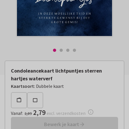
Condoleancekaart lichtpuntjes sterren
hartjes waterverf
Vanaf:
€ 2,79
excl. verzendkosten
Kaartsoort
:
Dubbele kaart
2,79
Vanaf
:
excl. verzendkosten
2,89
Bewerk je kaart