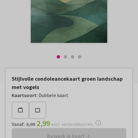
Stijlvolle condoleancekaart groen landschap
met vogels
Vanaf:
€ 2,99
excl. verzendkosten
Kaartsoort
:
Dubbele kaart
2,99
Vanaf
:
3,09
excl. verzendkosten
Bewerk je kaart