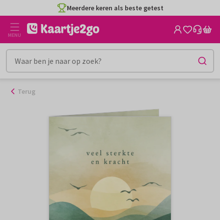
Ga
Meerdere keren als beste getest
naar
de
MENU
inhoud
Terug