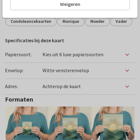
Weigeren
Alle kaarten zijn helemaal naar wens aan te passen
Condoleancekaarten
Manique
Moeder
Vader
Specificaties bij deze kaart
Papiersoort:
Kies uit 6 luxe papiersoorten
Envelop:
Witte vensterenvelop
Adres:
Achterop de kaart
Formaten